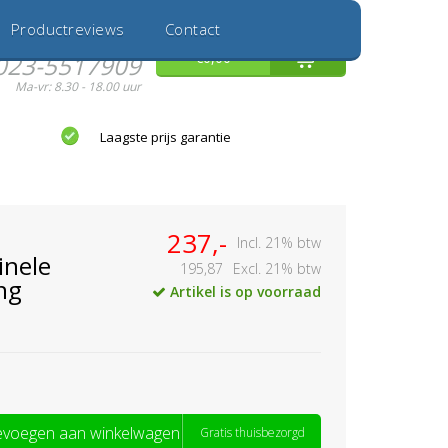
Inloggen
Nieuwe Klant
Productreviews
Contact
Hulp nodig?
0
€0,00
023-5517909
Ma-vr: 8.30 - 18.00 uur
Laagste prijs garantie
237,-
Incl. 21% btw
inele
195,87
Excl. 21% btw
ng
Artikel is op voorraad
voegen aan winkelwagen
Gratis thuisbezorgd