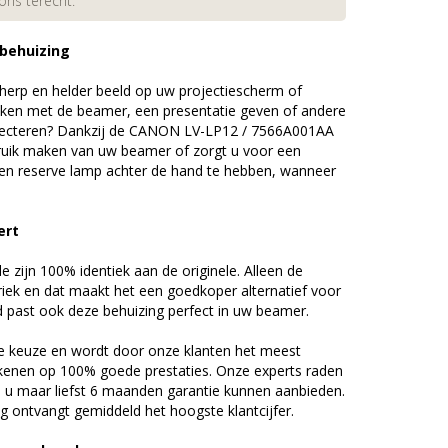
 ons terecht.
 behuizing
erp en helder beeld op uw projectiescherm of
ijken met de beamer, een presentatie geven of andere
jecteren? Dankzij de CANON LV-LP12 / 7566A001AA
uik maken van uw beamer of zorgt u voor een
 een reserve lamp achter de hand te hebben, wanneer
ert
zijn 100% identiek aan de originele. Alleen de
riek en dat maakt het een goedkoper alternatief voor
d past ook deze behuizing perfect in uw beamer.
 keuze en wordt door onze klanten het meest
kenen op 100% goede prestaties. Onze experts raden
u maar liefst 6 maanden garantie kunnen aanbieden.
 ontvangt gemiddeld het hoogste klantcijfer.