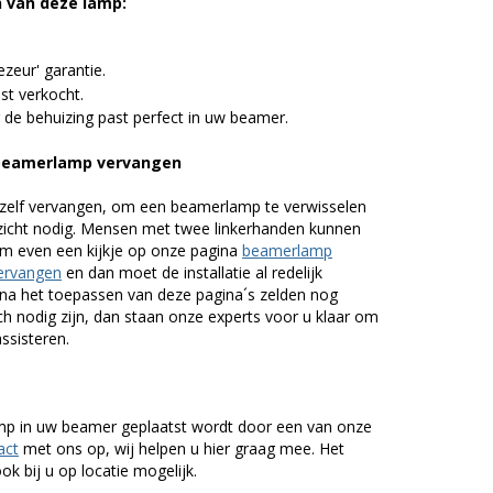
n van deze lamp:
zeur' garantie.
st verkocht.
 de behuizing past perfect in uw beamer.
beamerlamp vervangen
zelf vervangen, om een beamerlamp te verwisselen
nzicht nodig. Mensen met twee linkerhanden kunnen
em even een kijkje op onze pagina
beamerlamp
ervangen
en dan moet de installatie al redelijk
n na het toepassen van deze pagina´s zelden nog
h nodig zijn, dan staan onze experts voor u klaar om
assisteren.
lamp in uw beamer geplaatst wordt door een van onze
act
met ons op, wij helpen u hier graag mee. Het
k bij u op locatie mogelijk.