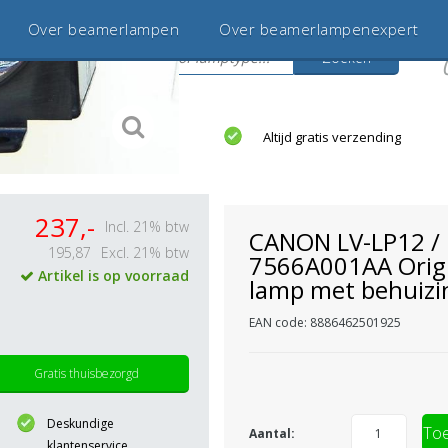
Over beamerlampen
Over beamerlampenexpert
Zoeken
s
jaar betrouwbaar en ervaren
Altijd gratis verzending
237,-
Incl. 21% btw
CANON LV-LP12 /
195,87
Excl. 21% btw
7566A001AA Orig
Artikel is op voorraad
lamp met behuizi
EAN code: 8886462501925
Gratis thuisbezorgd
Deskundige
Toe
Aantal:
klantenservice