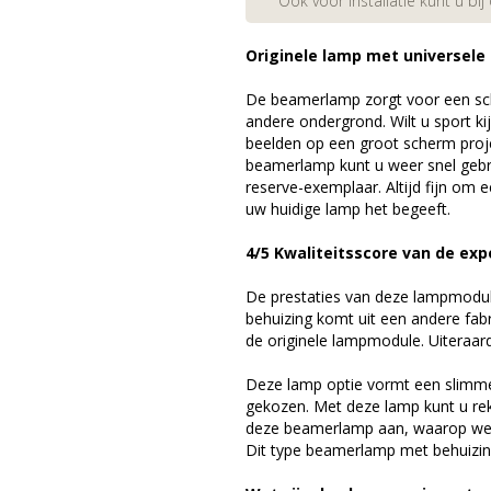
Ook voor installatie kunt u bij
Originele lamp met universele
De beamerlamp zorgt voor een sch
andere ondergrond. Wilt u sport k
beelden op een groot scherm pro
beamerlamp kunt u weer snel gebr
reserve-exemplaar. Altijd fijn om
uw huidige lamp het begeeft.
4/5 Kwaliteitsscore van de exp
De prestaties van deze lampmodule 
behuizing komt uit een andere fab
de originele lampmodule. Uiteraar
Deze lamp optie vormt een slimme
gekozen. Met deze lamp kunt u re
deze beamerlamp aan, waarop we 
Dit type beamerlamp met behuizing