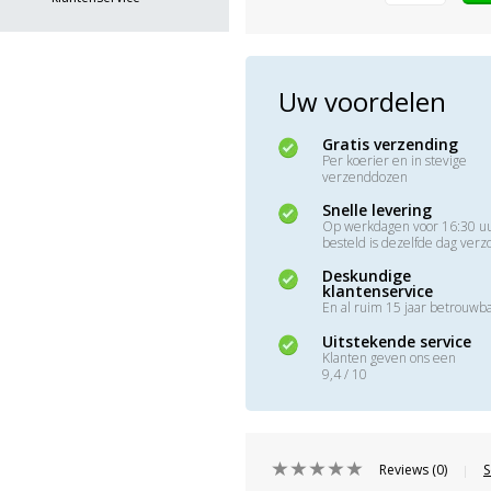
Uw voordelen
Gratis verzending
Per koerier en in stevige
verzenddozen
Snelle levering
Op werkdagen voor 16:30 u
besteld is dezelfde dag ver
Deskundige
klantenservice
En al ruim 15 jaar betrouwb
Uitstekende service
Klanten geven ons een
9,4 / 10
Reviews (0)
S
|