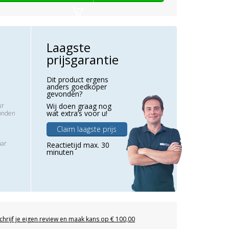
Laagste
prijsgarantie
Dit product ergens
anders goedkoper
gevonden?
ur
Wij doen graag nog
wat extra’s voor u!
zonden
Claim laagste prijs
aar
Reactietijd max. 30
minuten
chrijf je eigen review en maak kans op € 100,00