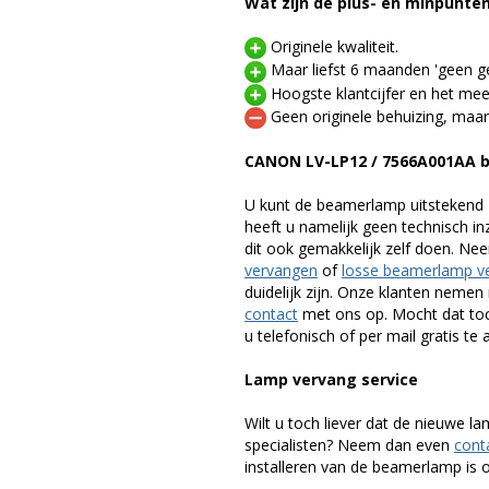
Wat zijn de plus- en minpunte
Originele kwaliteit.
Maar liefst 6 maanden 'geen ge
Hoogste klantcijfer en het mee
Geen originele behuizing, maar
CANON LV-LP12 / 7566A001AA 
U kunt de beamerlamp uitstekend 
heeft u namelijk geen technisch i
dit ook gemakkelijk zelf doen. Ne
vervangen
of
losse beamerlamp v
duidelijk zijn. Onze klanten neme
contact
met ons op. Mocht dat toc
u telefonisch of per mail gratis te 
Lamp vervang service
Wilt u toch liever dat de nieuwe 
specialisten? Neem dan even
cont
installeren van de beamerlamp is oo