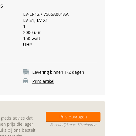
es
LV-LP12 / 7566A001AA
LV-S1, LV-X1
1
2000 uur
150 watt
UHP
Levering binnen 1-2 dagen
Print artikel
Prijs opvragen
gratis advies dat
en prijs die lager
Reactietijd max. 30 minuten
s bij ons bestelt.