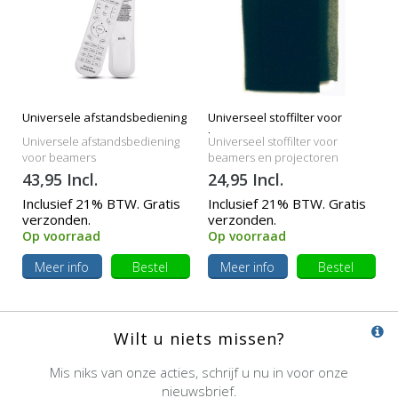
Universele afstandsbediening
Universeel stoffilter voor
beamers
Universele afstandsbediening
Universeel stoffilter voor
voor beamers
beamers en projectoren
43,95 Incl.
24,95 Incl.
Inclusief 21% BTW. Gratis
Inclusief 21% BTW. Gratis
verzonden.
verzonden.
Op voorraad
Op voorraad
Meer info
Bestel
Meer info
Bestel
Wilt u niets missen?
Mis niks van onze acties, schrijf u nu in voor onze
nieuwsbrief.