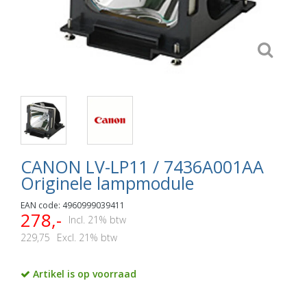
CANON LV-LP11 / 7436A001AA
Originele lampmodule
EAN code: 4960999039411
278,-
Incl. 21% btw
229,75
Excl. 21% btw
Artikel is op voorraad