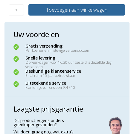
Toevoegen aan winkelwagen
Uw voordelen
Gratis verzending
Per koerier en in stevige verzenddozen
Snelle levering
Op werkdagen voor 16:30 uur besteld is dezelfde dag
verzonden
Deskundige klantenservice
En al ruim 15 jaar betrouwbaar
Uitstekende service
Klanten geven ons een 9,4 / 10
Laagste prijsgarantie
Dit product ergens anders
goedkoper gevonden?
Wij doen graag nog wat extra’s