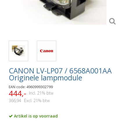
CANON LV-LP07 / 6568A001AA
Originele lampmodule
EAN code: 4960999302799
444,-
Incl. 21% btw
366,94
Excl. 21% btw
Artikel is op voorraad