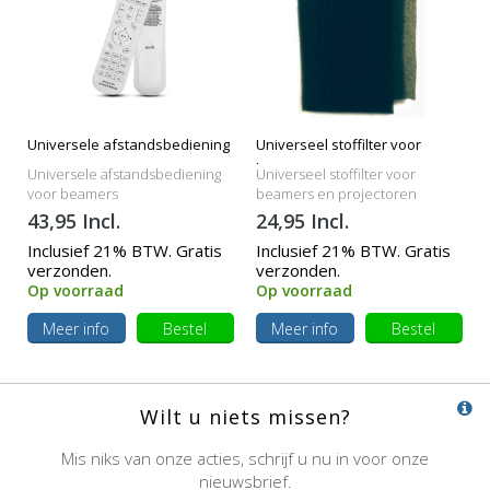
Universele afstandsbediening
Universeel stoffilter voor
beamers
Universele afstandsbediening
Universeel stoffilter voor
voor beamers
beamers en projectoren
43,95 Incl.
24,95 Incl.
Inclusief 21% BTW. Gratis
Inclusief 21% BTW. Gratis
verzonden.
verzonden.
Op voorraad
Op voorraad
Meer info
Bestel
Meer info
Bestel
Wilt u niets missen?
Mis niks van onze acties, schrijf u nu in voor onze
nieuwsbrief.