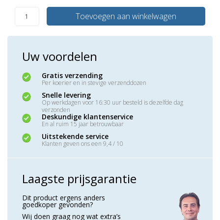
Toevoegen aan winkelwagen
Uw voordelen
Gratis verzending
Per koerier en in stevige verzenddozen
Snelle levering
Op werkdagen voor 16:30 uur besteld is dezelfde dag
verzonden
Deskundige klantenservice
En al ruim 15 jaar betrouwbaar
Uitstekende service
Klanten geven ons een 9,4 / 10
Laagste prijsgarantie
Dit product ergens anders
goedkoper gevonden?
Wij doen graag nog wat extra’s