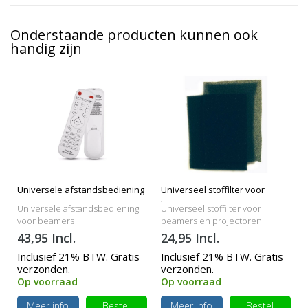
Onderstaande producten kunnen ook
handig zijn
Universele afstandsbediening
Universeel stoffilter voor
beamers
Universele afstandsbediening
Universeel stoffilter voor
voor beamers
beamers en projectoren
43,95 Incl.
24,95 Incl.
Inclusief 21% BTW. Gratis
Inclusief 21% BTW. Gratis
verzonden.
verzonden.
Op voorraad
Op voorraad
Meer info
Bestel
Meer info
Bestel