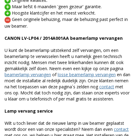
Originele kwaliteit.
Maar liefst 6 maanden 'geen gezeur' garantie.
Hoogste klantcijfer en het meest verkocht.
Geen originele behuizing, maar de behuizing past perfect in
uw beamer.
CANON LV-LP04 / 2014A001AA beamerlamp vervangen
U kunt de beamerlamp uitstekend zelf vervangen, om een
beamerlamp te verwisselen heeft u namelijk geen technisch
inzicht nodig. Mensen met twee linkerhanden kunnen dit ook
gemakkelijk zelf doen. Neem even een kijkje op onze pagina
beamerlamp vervangen
of
losse beamerlamp vervangen
en dan
moet de installatie al redelijk duidelijk zijn. Onze klanten nemen
na het toepassen van deze pagina´s zelden nog
contact
met
ons op. Mocht dat toch nodig zijn, dan staan onze experts voor
u klaar om u telefonisch of per mail gratis te assisteren.
Lamp vervang service
Wilt u toch liever dat de nieuwe lamp in uw beamer geplaatst
wordt door een van onze specialisten? Neem dan even
contact
met ons op, wij helpen u hier graag mee. Het installeren van de