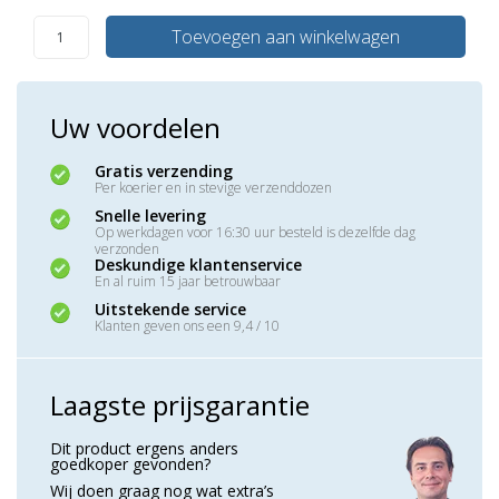
Toevoegen aan winkelwagen
Uw voordelen
Gratis verzending
Per koerier en in stevige verzenddozen
Snelle levering
Op werkdagen voor 16:30 uur besteld is dezelfde dag
verzonden
Deskundige klantenservice
En al ruim 15 jaar betrouwbaar
Uitstekende service
Klanten geven ons een 9,4 / 10
Laagste prijsgarantie
Dit product ergens anders
goedkoper gevonden?
Wij doen graag nog wat extra’s