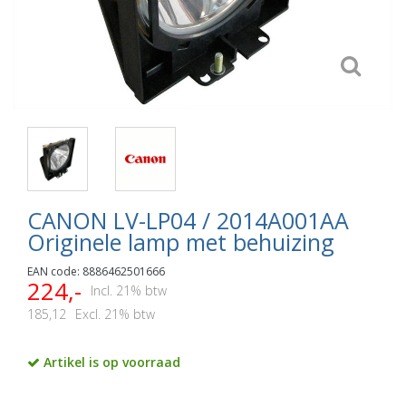
CANON LV-LP04 / 2014A001AA
Originele lamp met behuizing
EAN code: 8886462501666
224,-
Incl. 21% btw
185,12
Excl. 21% btw
Artikel is op voorraad