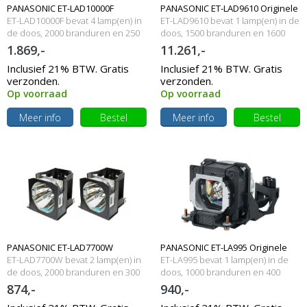
PANASONIC ET-LAD10000F
PANASONIC ET-LAD9610 Originele
ET-LAD10000F bevat 4 lamp(en) in
ET-LAD9610 bevat 1 lamp(en) in de
Originele lampmodule
de doos, 2000 branduren en 250
lampmodule
doos, 1500 branduren en 1600
Watt
Watt
1.869,-
11.261,-
Inclusief 21% BTW. Gratis
Inclusief 21% BTW. Gratis
verzonden.
verzonden.
Op voorraad
Op voorraad
Meer info
Bestel
Meer info
Bestel
PANASONIC ET-LAD7700W
PANASONIC ET-LA995 Originele
ET-LAD7700W bevat 2 lamp(en) in
ET-LA995 bevat 1 lamp(en) in de
Originele lampmodule
de doos, 2000 branduren en 300
lampmodule
doos, 1000 branduren en 400
Watt
Watt
874,-
940,-