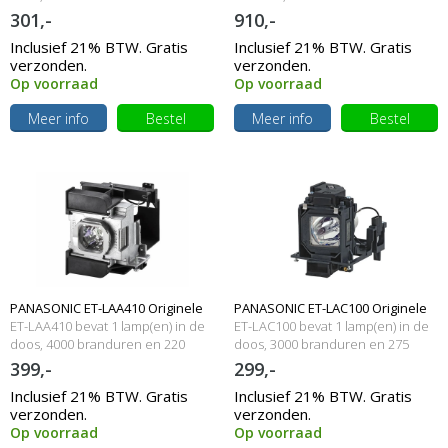
Watt
Watt
301,-
910,-
Inclusief 21% BTW. Gratis
Inclusief 21% BTW. Gratis
verzonden.
verzonden.
Op voorraad
Op voorraad
Meer info
Bestel
Meer info
Bestel
PANASONIC ET-LAA410 Originele
PANASONIC ET-LAC100 Originele
ET-LAA410 bevat 1 lamp(en) in de
ET-LAC100 bevat 1 lamp(en) in de
lampmodule
doos, 4000 branduren en 220
lampmodule
doos, 3000 branduren en 275
Watt
Watt
399,-
299,-
Inclusief 21% BTW. Gratis
Inclusief 21% BTW. Gratis
verzonden.
verzonden.
Op voorraad
Op voorraad