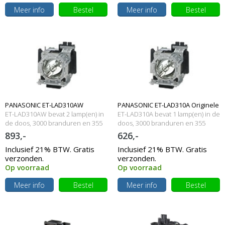
Meer info
Bestel
Meer info
Bestel
PANASONIC ET-LAD310AW
PANASONIC ET-LAD310A Originele
ET-LAD310AW bevat 2 lamp(en) in
ET-LAD310A bevat 1 lamp(en) in de
Originele lampmodule
de doos, 3000 branduren en 355
lampmodule
doos, 3000 branduren en 355
Watt
Watt
893,-
626,-
Inclusief 21% BTW. Gratis
Inclusief 21% BTW. Gratis
verzonden.
verzonden.
Op voorraad
Op voorraad
Meer info
Bestel
Meer info
Bestel