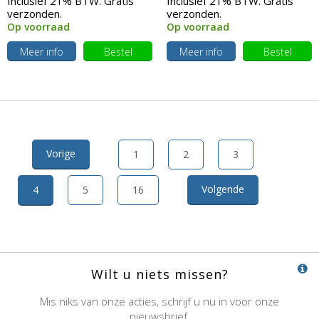
Inclusief 21% BTW. Gratis
Inclusief 21% BTW. Gratis
verzonden.
verzonden.
Op voorraad
Op voorraad
Meer info
Bestel
Meer info
Bestel
Vorige
1
2
3
Volgende
4
5
16
Wilt u niets missen?
Mis niks van onze acties, schrijf u nu in voor onze
nieuwsbrief.