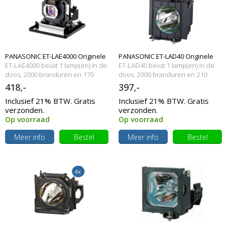
PANASONIC ET-LAE4000 Originele
PANASONIC ET-LAD40 Originele
ET-LAE4000 bevat 1 lamp(en) in de
ET-LAD40 bevat 1 lamp(en) in de
lampmodule
doos, 2000 branduren en 170
lampmodule
doos, 2000 branduren en 210
Watt
Watt
418,-
397,-
Inclusief 21% BTW. Gratis
Inclusief 21% BTW. Gratis
verzonden.
verzonden.
Op voorraad
Op voorraad
Meer info
Bestel
Meer info
Bestel