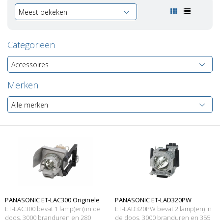
Meest bekeken
Categorieen
Accessoires
Merken
Alle merken
PANASONIC ET-LAC300 Originele
PANASONIC ET-LAD320PW
ET-LAC300 bevat 1 lamp(en) in de
ET-LAD320PW bevat 2 lamp(en) in
lampmodule
doos, 3000 branduren en 280
Originele lampmodule
de doos, 3000 branduren en 355