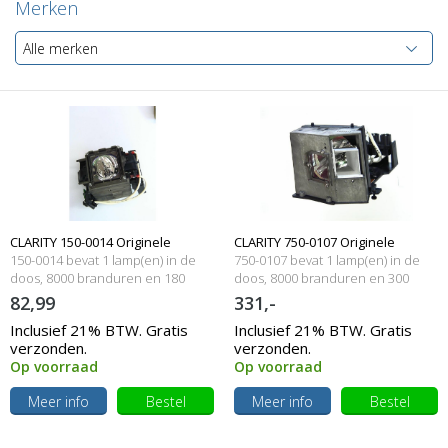
Merken
Alle merken
CLARITY 150-0014 Originele
CLARITY 750-0107 Originele
150-0014 bevat 1 lamp(en) in de
750-0107 bevat 1 lamp(en) in de
lampmodule
doos, 8000 branduren en 180
lampmodule
doos, 8000 branduren en 300
Watt
Watt
82,99
331,-
Inclusief 21% BTW. Gratis
Inclusief 21% BTW. Gratis
verzonden.
verzonden.
Op voorraad
Op voorraad
Meer info
Bestel
Meer info
Bestel