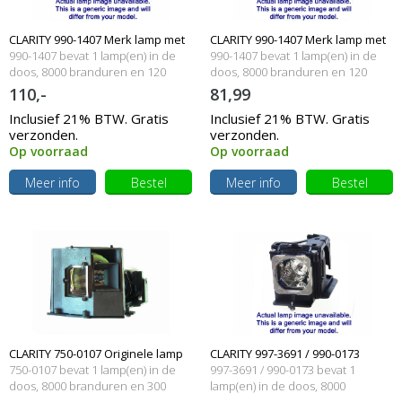
CLARITY 990-1407 Merk lamp met
CLARITY 990-1407 Merk lamp met
990-1407 bevat 1 lamp(en) in de
990-1407 bevat 1 lamp(en) in de
behuizing
doos, 8000 branduren en 120
behuizing
doos, 8000 branduren en 120
Watt
Watt
110,-
81,99
Inclusief 21% BTW. Gratis
Inclusief 21% BTW. Gratis
verzonden.
verzonden.
Op voorraad
Op voorraad
Meer info
Bestel
Meer info
Bestel
CLARITY 750-0107 Originele lamp
CLARITY 997-3691 / 990-0173
750-0107 bevat 1 lamp(en) in de
997-3691 / 990-0173 bevat 1
met behuizing
doos, 8000 branduren en 300
Originele lampmodule
lamp(en) in de doos, 8000
Watt
branduren en 100 Watt