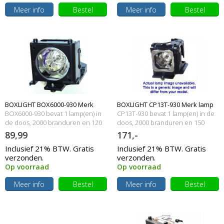
Meer info
Bestel
Meer info
Bestel
BOXLIGHT BOX6000-930 Merk
BOXLIGHT CP13T-930 Merk lamp
BOX6000-930 bevat 1 lamp(en) in
CP13T-930 bevat 1 lamp(en) in de
lamp met behuizing
de doos, 2000 branduren en 120
met behuizing
doos, 2000 branduren en 150
Watt
Watt
89,99
171,-
Inclusief 21% BTW. Gratis
Inclusief 21% BTW. Gratis
verzonden.
verzonden.
Op voorraad
Op voorraad
Meer info
Bestel
Meer info
Bestel