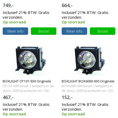
250 Watt
Watt
749,-
664,-
Inclusief 21% BTW. Gratis
Inclusief 21% BTW. Gratis
verzonden.
verzonden.
Op voorraad
Op voorraad
Meer info
Bestel
Meer info
Bestel
BOXLIGHT CP13T-930 Originele
BOXLIGHT BOX6000-930 Originele
CP13T-930 bevat 1 lamp(en) in de
BOX6000-930 bevat 1 lamp(en) in
lampmodule
doos, 2000 branduren en 150
lampmodule
de doos, 2000 branduren en 120
Watt
Watt
467,-
152,-
Inclusief 21% BTW. Gratis
Inclusief 21% BTW. Gratis
verzonden.
verzonden.
Op voorraad
Op voorraad