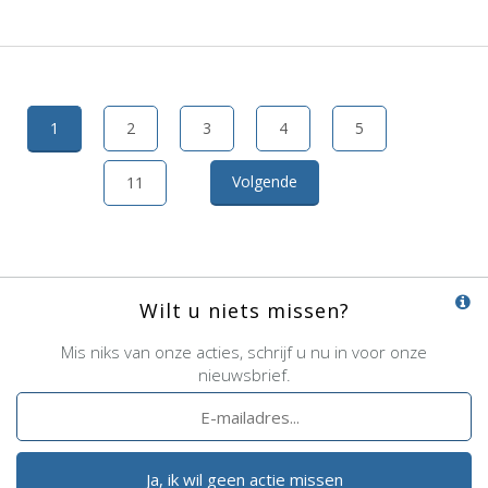
1
2
3
4
5
Volgende
11
Wilt u niets missen?
Mis niks van onze acties, schrijf u nu in voor onze
nieuwsbrief.
Ja, ik wil geen actie missen