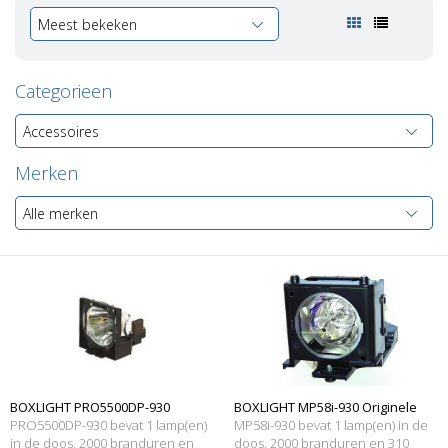
Meest bekeken
Categorieen
Accessoires
Merken
Alle merken
BOXLIGHT PRO5500DP-930
BOXLIGHT MP58i-930 Originele
PRO5500DP-930 bevat 1 lamp(en)
MP58i-930 bevat 1 lamp(en) in de
Originele lampmodule
in de doos, 2000 branduren en
lampmodule
doos, 2000 branduren en 310