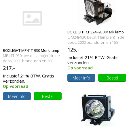
BOXLIGHT CP324i-930 Merk lamp
CP324i-930 bevat 1 lamp(en) in de
met behuizing
doos, 2000 branduren en 165
Watt
125,-
BOXLIGHT MP41T-930 Merk lamp
MP41T-930 bevat 1 lamp(en) in de
Inclusief 21% BTW. Gratis
met behuizing
doos, 2000 branduren en 200
verzonden.
Watt
217,-
Op voorraad
Inclusief 21% BTW. Gratis
Meer info
Bestel
verzonden.
Op voorraad
Meer info
Bestel