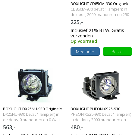
BOXLIGHT CD850M-930 Originele
CD850M-930 bevat 1 lamp(en) in
lamp met behuizing
de doos, 2000 branduren en 250
Watt
225,-
Inclusief 21% BTW. Gratis
verzonden.
Op voorraad
Meer info
Bestel
BOXLIGHT DX25NU-930 Originele
BOXLIGHT PHEONIXS25-930
DX25NU-930 bevat 1 lamp(en) in
PHEONIXS25-930 bevat 1 lamp(en)
lampmodule
de doos, 0 branduren en 0 Watt
Originele lampmodule
in de doos, 3000 branduren en
200 Watt
563,-
480,-