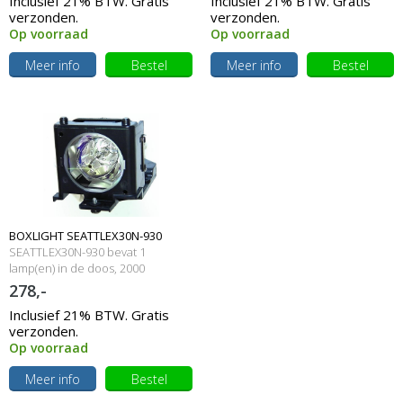
Inclusief 21% BTW. Gratis
Inclusief 21% BTW. Gratis
verzonden.
verzonden.
Op voorraad
Op voorraad
Meer info
Bestel
Meer info
Bestel
BOXLIGHT SEATTLEX30N-930
SEATTLEX30N-930 bevat 1
Originele lampmodule
lamp(en) in de doos, 2000
branduren en 230 Watt
278,-
Inclusief 21% BTW. Gratis
verzonden.
Op voorraad
Meer info
Bestel