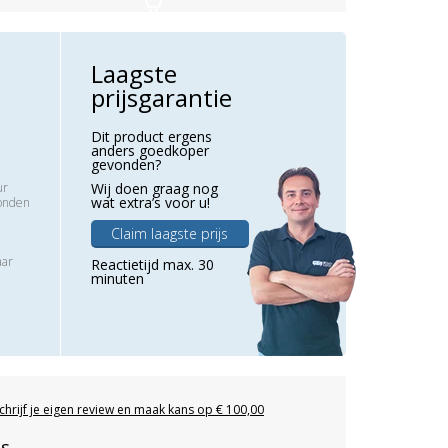
Laagste
prijsgarantie
Dit product ergens
anders goedkoper
gevonden?
ur
Wij doen graag nog
wat extra’s voor u!
zonden
Claim laagste prijs
aar
Reactietijd max. 30
minuten
chrijf je eigen review en maak kans op € 100,00
es