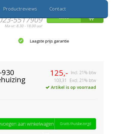
Inloggen
Nieuwe Klant
Productreviews
Contact
Hulp nodig?
0
€0,00
023-5517909
Ma-vr: 8.30 - 18.00 uur
Laagste prijs garantie
-930
125,-
Incl. 21% btw
huizing
103,31
Excl. 21% btw
Artikel is op voorraad
voegen aan winkelwagen
Gratis thuisbezorgd