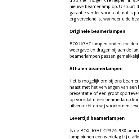
u zo snel mogelijk te helpen. In 9
nieuwe beamerlamp op. U stuurt d
garantie verder voor u af, dat is p
erg vervelend is, wanneer u de be
Originele beamerlampen
BOXLIGHT lampen onderscheiden zi
weergave en dragen bij aan de la
beamerlampen passen gemakkelijk 
Afhalen beamerlampen
Het is mogelijk om bij ons beamer
haast met het vervangen van een 
presentatie of een groot sporteve
op voordat u een beamerlamp komt 
uitverkocht en wij voorkomen liever
Levertijd beamerlampen
Is de BOXLIGHT CP324i-930 beamer
lamp binnen een werkdag bij u afle