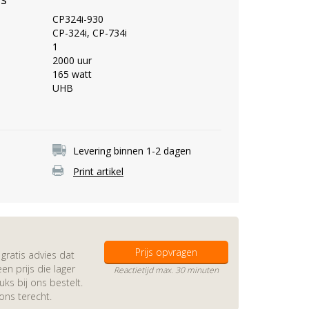
CP324i-930
CP-324i, CP-734i
1
2000 uur
165 watt
UHB
Levering binnen 1-2 dagen
Print artikel
Prijs opvragen
gratis advies dat
en prijs die lager
Reactietijd max. 30 minuten
s bij ons bestelt.
 ons terecht.