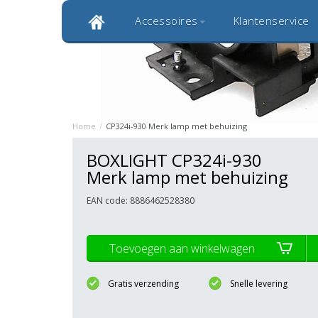
Accessoires
Klantenservice
Klantbeoordeling 9,0
Bekijk alle 1000+ review
Originele kwaliteitsproducten
20 
Home
/
CP324i-930 Merk lamp met behuizing
BOXLIGHT CP324i-930
Merk lamp met behuizing
EAN code: 8886462528380
Toevoegen aan winkelwagen
Gratis verzending
Snelle levering