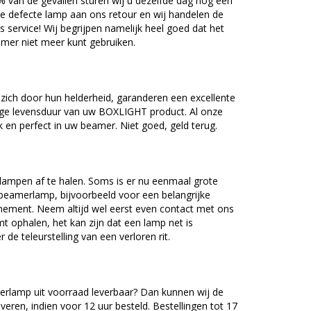
5% van de gevallen sturen wij u dezelfde dag nog een
e defecte lamp aan ons retour en wij handelen de
as service! Wij begrijpen namelijk heel goed dat het
amer niet meer kunt gebruiken.
ch door hun helderheid, garanderen een excellente
nge levensduur van uw BOXLIGHT product. Al onze
en perfect in uw beamer. Niet goed, geld terug.
lampen af te halen. Soms is er nu eenmaal grote
beamerlamp, bijvoorbeeld voor een belangrijke
nement. Neem altijd wel eerst even contact met ons
ophalen, het kan zijn dat een lamp net is
 de teleurstelling van een verloren rit.
lamp uit voorraad leverbaar? Dan kunnen wij de
veren, indien voor 12 uur besteld. Bestellingen tot 17