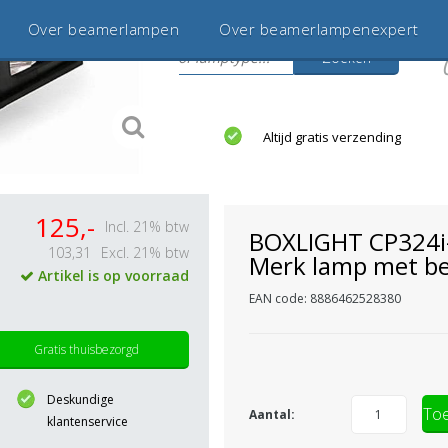
Over beamerlampen
Over beamerlampenexpert
Zoeken
s
jaar betrouwbaar en ervaren
Altijd gratis verzending
125,-
Incl. 21% btw
BOXLIGHT CP324i
103,31
Excl. 21% btw
Merk lamp met be
Artikel is op voorraad
EAN code: 8886462528380
Gratis thuisbezorgd
Deskundige
Toe
Aantal:
klantenservice