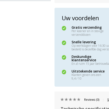
Uw voordelen
Gratis verzending
Per koerier en in stevige
verzenddozen
Snelle levering
Op werkdagen voor 16:30 u
besteld is dezelfde dag ver
Deskundige
klantenservice
En al ruim 15 jaar betrouwb
Uitstekende service
Klanten geven ons een
9,4 / 10
Reviews (0)
S
|
Technische specificati