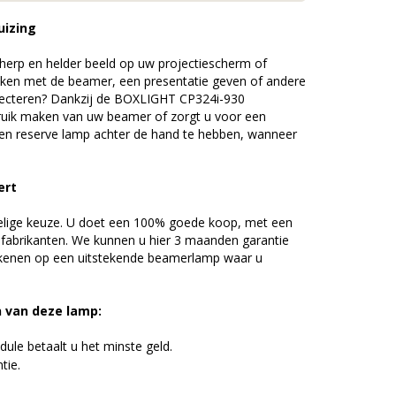
uizing
erp en helder beeld op uw projectiescherm of
ijken met de beamer, een presentatie geven of andere
jecteren? Dankzij de BOXLIGHT CP324i-930
uik maken van uw beamer of zorgt u voor een
 een reserve lamp achter de hand te hebben, wanneer
ert
elige keuze. U doet een 100% goede koop, met een
 fabrikanten. We kunnen u hier 3 maanden garantie
ekenen op een uitstekende beamerlamp waar u
n van deze lamp:
ule betaalt u het minste geld.
tie.