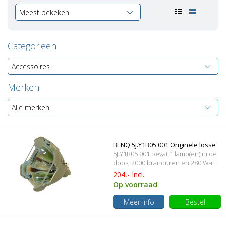
Meest bekeken
Categorieen
Accessoires
Merken
Alle merken
BENQ 5J.Y1B05.001 Originele losse
5J.Y1B05.001 bevat 1 lamp(en) in de
lamp
doos, 2000 branduren en 280 Watt
204,- Incl.
Op voorraad
Meer info
Bestel