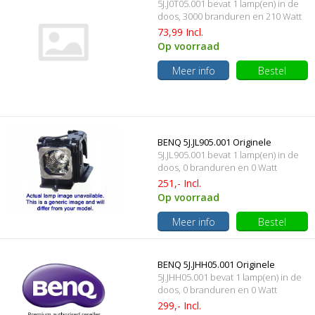
5J.J0T05.001 bevat 1 lamp(en) in de
behuizing
doos, 3000 branduren en 210 Watt
73,99 Incl.
Op voorraad
Meer info
Bestel
BENQ 5J.JL905.001 Originele
5J.JL905.001 bevat 1 lamp(en) in de
lampmodule
doos, 0 branduren en 0 Watt
251,- Incl.
Op voorraad
Meer info
Bestel
BENQ 5J.JHH05.001 Originele
5J.JHH05.001 bevat 1 lamp(en) in de
lampmodule
doos, 0 branduren en 0 Watt
299,- Incl.