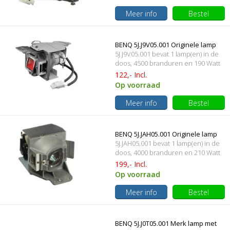
Meer info
Bestel
BENQ 5J.J9V05.001 Originele lamp
5J.J9V05.001 bevat 1 lamp(en) in de
met behuizing
doos, 4500 branduren en 190 Watt
122,- Incl.
Op voorraad
Meer info
Bestel
BENQ 5J.JAH05.001 Originele lamp
5J.JAH05.001 bevat 1 lamp(en) in de
met behuizing
doos, 4000 branduren en 210 Watt
199,- Incl.
Op voorraad
Meer info
Bestel
BENQ 5J.J0T05.001 Merk lamp met