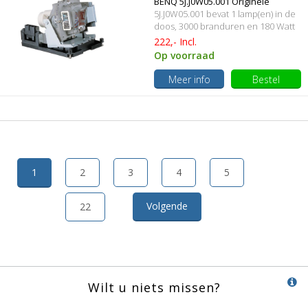
BENQ 5J.J0W05.001 Originele
5J.J0W05.001 bevat 1 lamp(en) in de
lampmodule
doos, 3000 branduren en 180 Watt
222,- Incl.
Op voorraad
Meer info
Bestel
1
2
3
4
5
Volgende
22
Wilt u niets missen?