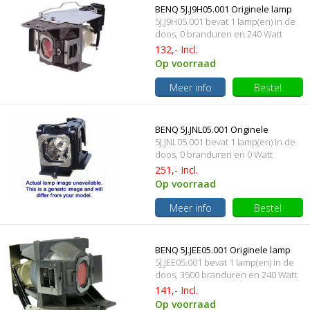
BENQ 5J.J9H05.001 Originele lamp
5J.J9H05.001 bevat 1 lamp(en) in de
met behuizing
doos, 0 branduren en 240 Watt
132,- Incl.
Op voorraad
Meer info
Bestel
BENQ 5J.JNL05.001 Originele
5J.JNL05.001 bevat 1 lamp(en) in de
lampmodule
doos, 0 branduren en 0 Watt
251,- Incl.
Op voorraad
Meer info
Bestel
BENQ 5J.JEE05.001 Originele lamp
5J.JEE05.001 bevat 1 lamp(en) in de
met behuizing
doos, 3500 branduren en 240 Watt
141,- Incl.
Op voorraad