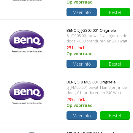
Op voorraad
Meer info
Bestel
BENQ 5J.JGS05.001 Originele
5J.JGS05.001 bevat 1 lamp(en) in de
lampmodule
doos, 4000 branduren en 240 Watt
251,- Incl.
Op voorraad
Meer info
Bestel
BENQ 5J.JFM05.001 Originele
5J.JFM05.001 bevat 1 lamp(en) in de
lampmodule
doos, 0 branduren en 240 Watt
299,- Incl.
Op voorraad
Meer info
Bestel