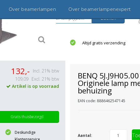
Over beamerlampen
Over beamerlampenexpert
Zoeken
s
jaar betrouwbaar en ervaren
Altijd gratis verzending
132,-
Incl. 21% btw
BENQ 5J.J9H05.00
109,09
Excl. 21% btw
Originele lamp m
Artikel is op voorraad
behuizing
EAN code: 8886462547145
Gratis thuisbezorgd
Deskundige
Toe
Aantal:
klantenservice