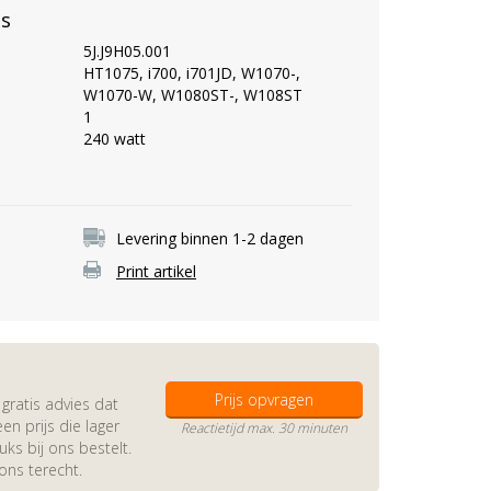
es
5J.J9H05.001
HT1075, i700, i701JD, W1070-,
W1070-W, W1080ST-, W108ST
1
240 watt
Levering binnen 1-2 dagen
Print artikel
Prijs opvragen
gratis advies dat
en prijs die lager
Reactietijd max. 30 minuten
s bij ons bestelt.
 ons terecht.