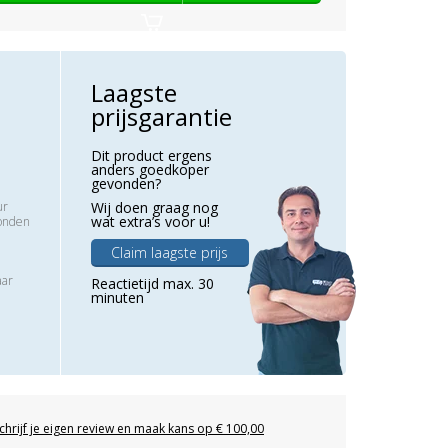
Laagste
prijsgarantie
Dit product ergens
anders goedkoper
gevonden?
ur
Wij doen graag nog
wat extra’s voor u!
zonden
Claim laagste prijs
aar
Reactietijd max. 30
minuten
chrijf je eigen review en maak kans op € 100,00