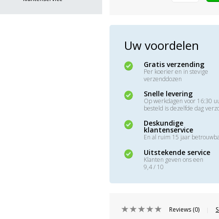
Uw voordelen
Gratis verzending
Per koerier en in stevige
verzenddozen
Snelle levering
Op werkdagen voor 16:30 u
besteld is dezelfde dag ver
Deskundige
klantenservice
En al ruim 15 jaar betrouwb
Uitstekende service
Klanten geven ons een
9,4 / 10
Reviews (0)
S
|