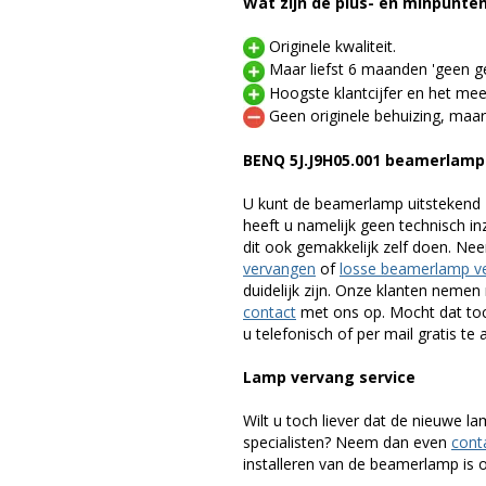
Wat zijn de plus- en minpunte
Originele kwaliteit.
Maar liefst 6 maanden 'geen ge
Hoogste klantcijfer en het mee
Geen originele behuizing, maar
BENQ 5J.J9H05.001 beamerlamp
U kunt de beamerlamp uitstekend 
heeft u namelijk geen technisch i
dit ook gemakkelijk zelf doen. Ne
vervangen
of
losse beamerlamp v
duidelijk zijn. Onze klanten neme
contact
met ons op. Mocht dat toc
u telefonisch of per mail gratis te 
Lamp vervang service
Wilt u toch liever dat de nieuwe 
specialisten? Neem dan even
cont
installeren van de beamerlamp is oo