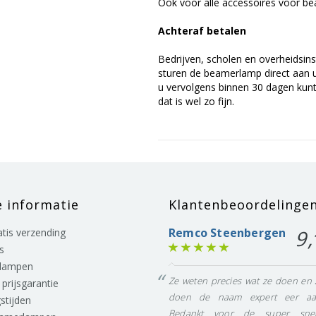
Ook voor alle accessoires voor bea
Achteraf betalen
Bedrijven, scholen en overheidsins
sturen de beamerlamp direct aan u 
u vervolgens binnen 30 dagen kunt 
dat is wel zo fijn.
e informatie
Klantenbeoordelinge
Remco Steenbergen
9,
ratis verzending
s
lampen
Ze weten precies wat ze doen en 
prijsgarantie
doen de naam expert eer aa
stijden
Bedankt voor de super snel