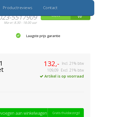
Inloggen
Nieuwe Klant
Productreviews
Contact
Hulp nodig?
0
€0,00
023-5517909
Ma-vr: 8.30 - 18.00 uur
Laagste prijs garantie
1
132,-
Incl. 21% btw
et
109,09
Excl. 21% btw
Artikel is op voorraad
voegen aan winkelwagen
Gratis thuisbezorgd