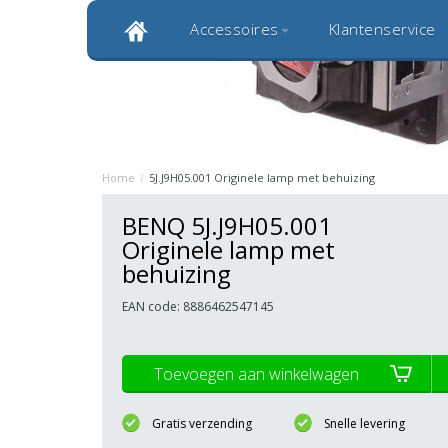
Accessoires
Klantenservice
Klantbeoordeling 9,0
Bekijk alle 1000+ review
Originele kwaliteitsproducten
20 
Home
/
5J.J9H05.001 Originele lamp met behuizing
BENQ 5J.J9H05.001
Originele lamp met
behuizing
EAN code: 8886462547145
Toevoegen aan winkelwagen
Gratis verzending
Snelle levering