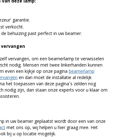
n van deze lamp:
zeur' garantie.
st verkocht.
 de behuizing past perfect in uw beamer.
 vervangen
zelf vervangen, om een beamerlamp te verwisselen
nzicht nodig. Mensen met twee linkerhanden kunnen
em even een kijkje op onze pagina
beamerlamp
ervangen
en dan moet de installatie al redelijk
n na het toepassen van deze pagina´s zelden nog
h nodig zijn, dan staan onze experts voor u klaar om
assisteren.
lamp in uw beamer geplaatst wordt door een van onze
act
met ons op, wij helpen u hier graag mee. Het
k bij u op locatie mogelijk.