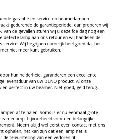
kende garantie en service op beamerlampen.
akt gedurende de garantieperiode, dan proberen wij
5% van de gevallen sturen wij u dezelfde dag nog een
e defecte lamp aan ons retour en wij handelen de
as service! Wij begrijpen namelijk heel goed dat het
amer niet meer kunt gebruiken.
oor hun helderheid, garanderen een excellente
nge levensduur van uw BENQ product. Al onze
en perfect in uw beamer. Niet goed, geld terug.
lampen af te halen. Soms is er nu eenmaal grote
beamerlamp, bijvoorbeeld voor een belangrijke
nement. Neem altijd wel eerst even contact met ons
ophalen, het kan zijn dat een lamp net is
 de teleurstelling van een verloren rit.