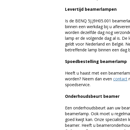
Levertijd beamerlampen
Is de BENQ 5J.J9H05.001 beamerla
binnen een werkdag bij u afleveren,
worden dezelfde dag nog verzonde
lamp er de volgende dag al is. De 
geldt voor Nederland en België. 
betreffende lamp binnen een dag bi
Spoedbestelling beamerlamp
Heeft u haast met een beamerlamp
worden? Neem dan even
contact
m
spoedservice.
Onderhoudsbeurt beamer
Een onderhoudsbeurt aan uw beam
beamerlamp. Ook moet u regelmati
goed kwijt kan. Onze specialiste
beamer. Heeft u beameronderhoud 