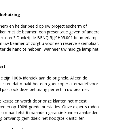
 behuizing
erp en helder beeld op uw projectiescherm of
ijken met de beamer, een presentatie geven of andere
jecteren? Dankzij de BENQ 5J.J9H05.001 beamerlamp
an uw beamer of zorgt u voor een reserve-exemplaar.
chter de hand te hebben, wanneer uw huidige lamp het
ert
zijn 100% identiek aan de originele. Alleen de
riek en dat maakt het een goedkoper alternatief voor
d past ook deze behuizing perfect in uw beamer.
 keuze en wordt door onze klanten het meest
kenen op 100% goede prestaties. Onze experts raden
u maar liefst 6 maanden garantie kunnen aanbieden.
 ontvangt gemiddeld het hoogste klantcijfer.