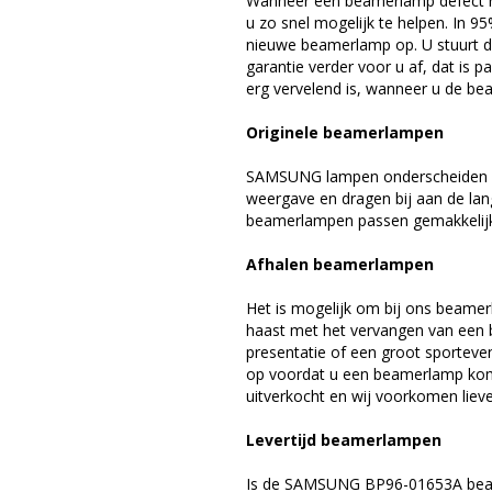
Wanneer een beamerlamp defect ra
u zo snel mogelijk te helpen. In 9
nieuwe beamerlamp op. U stuurt d
garantie verder voor u af, dat is p
erg vervelend is, wanneer u de be
Originele beamerlampen
SAMSUNG lampen onderscheiden zi
weergave en dragen bij aan de la
beamerlampen passen gemakkelijk 
Afhalen beamerlampen
Het is mogelijk om bij ons beamer
haast met het vervangen van een 
presentatie of een groot sporteve
op voordat u een beamerlamp komt 
uitverkocht en wij voorkomen liever
Levertijd beamerlampen
Is de SAMSUNG BP96-01653A beame