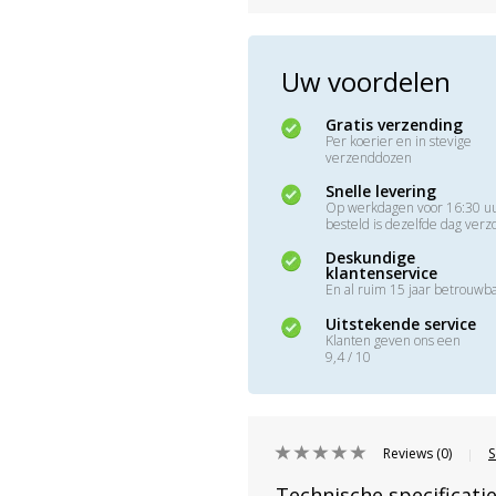
Uw voordelen
Gratis verzending
Per koerier en in stevige
verzenddozen
Snelle levering
Op werkdagen voor 16:30 u
besteld is dezelfde dag ver
Deskundige
klantenservice
En al ruim 15 jaar betrouwb
Uitstekende service
Klanten geven ons een
9,4 / 10
Reviews (0)
S
|
Technische specificati