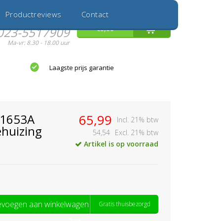
Inloggen
Nieuwe Klant
Productreviews
Contact
Hulp nodig?
0
€0,00
023-5517909
Ma-vr: 8.30 - 18.00 uur
Laagste prijs garantie
1653A
65,99
Incl. 21% btw
huizing
54,54
Excl. 21% btw
Artikel is op voorraad
voegen aan winkelwagen
Gratis thuisbezorgd