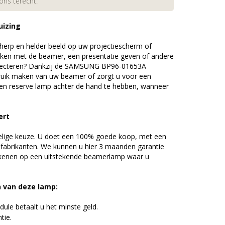
 ons terecht.
uizing
erp en helder beeld op uw projectiescherm of
ijken met de beamer, een presentatie geven of andere
ojecteren? Dankzij de SAMSUNG BP96-01653A
uik maken van uw beamer of zorgt u voor een
 een reserve lamp achter de hand te hebben, wanneer
ert
elige keuze. U doet een 100% goede koop, met een
 fabrikanten. We kunnen u hier 3 maanden garantie
ekenen op een uitstekende beamerlamp waar u
n van deze lamp:
ule betaalt u het minste geld.
tie.