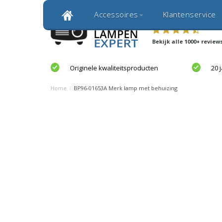
Gratis verzending
Snelle levering
Accessoires
Klantenservice
Klantbeoordeling 9,0
Bekijk alle 1000+ review
Originele kwaliteitsproducten
20 
Home
/
BP96-01653A Merk lamp met behuizing