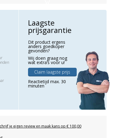
Laagste
prijsgarantie
Dit product ergens
anders goedkoper
gevonden?
ur
Wij doen graag nog
wat extra’s voor u!
zonden
Claim laagste prijs
aar
Reactietijd max. 30
minuten
chrijf je eigen review en maak kans op € 100,00
es