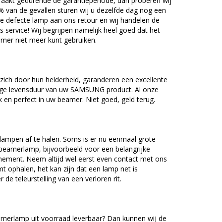
akt gedurende de garantieperiode, dan proberen wij
5% van de gevallen sturen wij u dezelfde dag nog een
e defecte lamp aan ons retour en wij handelen de
as service! Wij begrijpen namelijk heel goed dat het
amer niet meer kunt gebruiken.
ch door hun helderheid, garanderen een excellente
nge levensduur van uw SAMSUNG product. Al onze
en perfect in uw beamer. Niet goed, geld terug.
lampen af te halen. Soms is er nu eenmaal grote
beamerlamp, bijvoorbeeld voor een belangrijke
nement. Neem altijd wel eerst even contact met ons
ophalen, het kan zijn dat een lamp net is
 de teleurstelling van een verloren rit.
rlamp uit voorraad leverbaar? Dan kunnen wij de