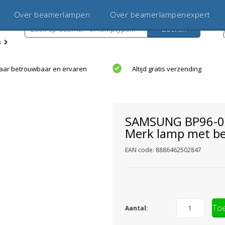
Deskundige
Over beamerlampen
klantenservice
Over beamerlampenexpert
Zoeken
s
jaar betrouwbaar en ervaren
Altijd gratis verzending
SAMSUNG BP96-0
Merk lamp met be
EAN code: 8886462502847
Toe
Aantal: