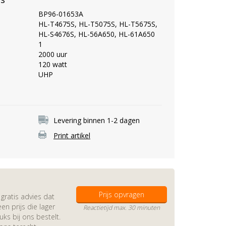
BP96-01653A
HL-T4675S, HL-T5075S, HL-T5675S,
HL-S4676S, HL-56A650, HL-61A650
1
2000 uur
120 watt
UHP
Levering binnen 1-2 dagen
Print artikel
Prijs opvragen
gratis advies dat
en prijs die lager
Reactietijd max. 30 minuten
s bij ons bestelt.