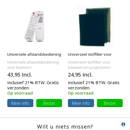
Universele afstandsbediening
Universeel stoffilter voor
beamers
Universele afstandsbediening
Universeel stoffilter voor
voor beamers
beamers en projectoren
43,95 Incl.
24,95 Incl.
Inclusief 21% BTW. Gratis
Inclusief 21% BTW. Gratis
verzonden.
verzonden.
Op voorraad
Op voorraad
Meer info
Bestel
Meer info
Bestel
Wilt u niets missen?