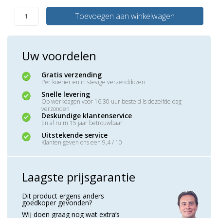
Toevoegen aan winkelwagen
Uw voordelen
Gratis verzending
Per koerier en in stevige verzenddozen
Snelle levering
Op werkdagen voor 16:30 uur besteld is dezelfde dag
verzonden
Deskundige klantenservice
En al ruim 15 jaar betrouwbaar
Uitstekende service
Klanten geven ons een 9,4 / 10
Laagste prijsgarantie
Dit product ergens anders
goedkoper gevonden?
Wij doen graag nog wat extra’s