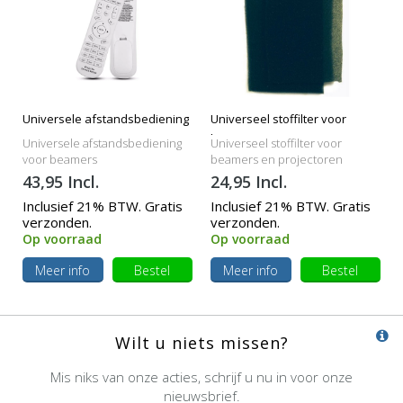
Universele afstandsbediening
Universeel stoffilter voor
beamers
Universele afstandsbediening
Universeel stoffilter voor
voor beamers
beamers en projectoren
43,95 Incl.
24,95 Incl.
Inclusief 21% BTW. Gratis
Inclusief 21% BTW. Gratis
verzonden.
verzonden.
Op voorraad
Op voorraad
Meer info
Bestel
Meer info
Bestel
Wilt u niets missen?
Mis niks van onze acties, schrijf u nu in voor onze
nieuwsbrief.