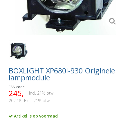
BOXLIGHT XP680I-930 Originele
lampmodule
EAN code:
245,-
Incl. 21% btw
202,48
Excl. 21% btw
Artikel is op voorraad