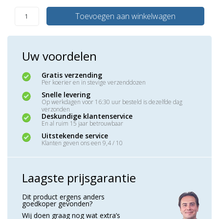
Toevoegen aan winkelwagen
Uw voordelen
Gratis verzending
Per koerier en in stevige verzenddozen
Snelle levering
Op werkdagen voor 16:30 uur besteld is dezelfde dag
verzonden
Deskundige klantenservice
En al ruim 15 jaar betrouwbaar
Uitstekende service
Klanten geven ons een 9,4 / 10
Laagste prijsgarantie
Dit product ergens anders
goedkoper gevonden?
Wij doen graag nog wat extra’s