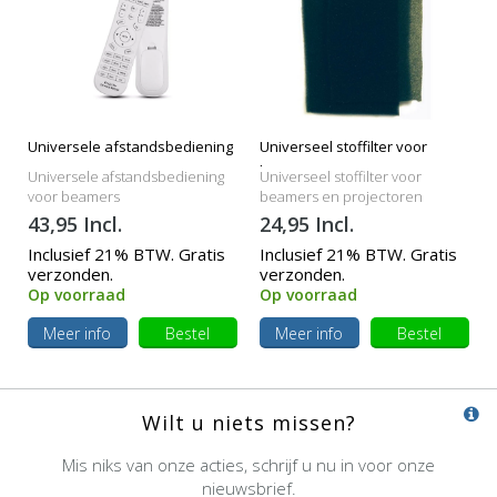
Universele afstandsbediening
Universeel stoffilter voor
beamers
Universele afstandsbediening
Universeel stoffilter voor
voor beamers
beamers en projectoren
43,95 Incl.
24,95 Incl.
Inclusief 21% BTW. Gratis
Inclusief 21% BTW. Gratis
verzonden.
verzonden.
Op voorraad
Op voorraad
Meer info
Bestel
Meer info
Bestel
Wilt u niets missen?
Mis niks van onze acties, schrijf u nu in voor onze
nieuwsbrief.