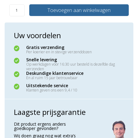
Toevoegen aan winkelwagen
Uw voordelen
Gratis verzending
Per koerier en in stevige verzenddozen
Snelle levering
Op werkdagen voor 16:30 uur besteld is dezelfde dag
verzonden
Deskundige klantenservice
En al ruim 15 jaar betrouwbaar
Uitstekende service
Klanten geven ons een 9,4 / 10
Laagste prijsgarantie
Dit product ergens anders
goedkoper gevonden?
Wij doen graag nog wat extra’s