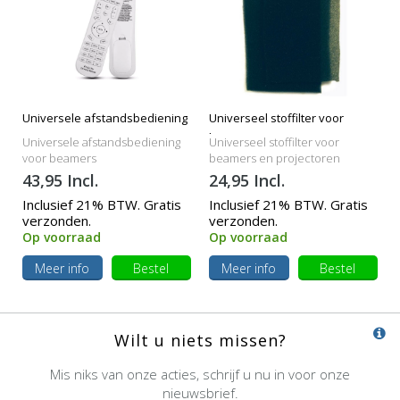
Universele afstandsbediening
Universeel stoffilter voor
beamers
Universele afstandsbediening
Universeel stoffilter voor
voor beamers
beamers en projectoren
43,95 Incl.
24,95 Incl.
Inclusief 21% BTW. Gratis
Inclusief 21% BTW. Gratis
verzonden.
verzonden.
Op voorraad
Op voorraad
Meer info
Bestel
Meer info
Bestel
Wilt u niets missen?
Mis niks van onze acties, schrijf u nu in voor onze
nieuwsbrief.