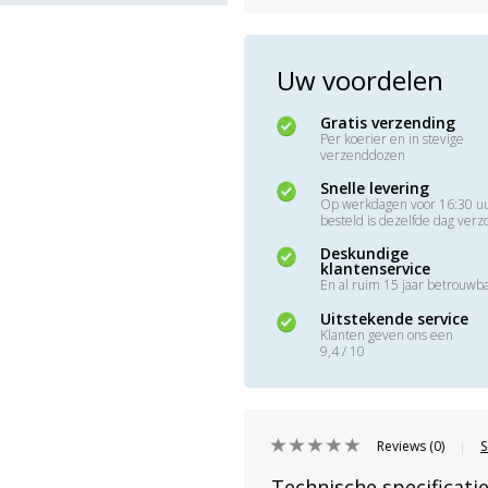
Uw voordelen
Gratis verzending
Per koerier en in stevige
verzenddozen
Snelle levering
Op werkdagen voor 16:30 u
besteld is dezelfde dag ver
Deskundige
klantenservice
En al ruim 15 jaar betrouwb
Uitstekende service
Klanten geven ons een
9,4 / 10
Reviews (0)
S
|
Technische specificati