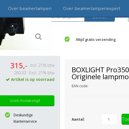
Over beamerlampen
Over beamerlampenexpert
Zoeken
s
jaar betrouwbaar en ervaren
Altijd gratis verzending
315,-
Incl. 21% btw
BOXLIGHT Pro350
260,33
Excl. 21% btw
Originele lampmo
Artikel is op voorraad
EAN code:
Gratis thuisbezorgd
Deskundige
Toe
Aantal:
klantenservice