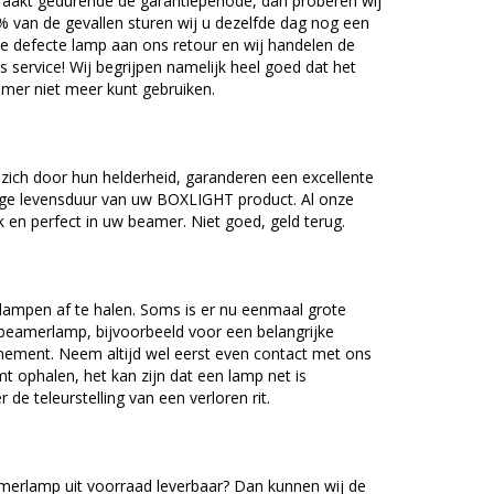
akt gedurende de garantieperiode, dan proberen wij
5% van de gevallen sturen wij u dezelfde dag nog een
e defecte lamp aan ons retour en wij handelen de
as service! Wij begrijpen namelijk heel goed dat het
amer niet meer kunt gebruiken.
ch door hun helderheid, garanderen een excellente
nge levensduur van uw BOXLIGHT product. Al onze
en perfect in uw beamer. Niet goed, geld terug.
lampen af te halen. Soms is er nu eenmaal grote
beamerlamp, bijvoorbeeld voor een belangrijke
nement. Neem altijd wel eerst even contact met ons
ophalen, het kan zijn dat een lamp net is
 de teleurstelling van een verloren rit.
erlamp uit voorraad leverbaar? Dan kunnen wij de