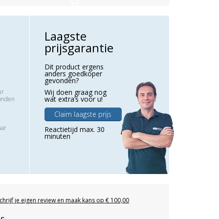
Laagste
prijsgarantie
Dit product ergens
anders goedkoper
gevonden?
ur
Wij doen graag nog
wat extra’s voor u!
zonden
Claim laagste prijs
aar
Reactietijd max. 30
minuten
chrijf je eigen review en maak kans op € 100,00
es