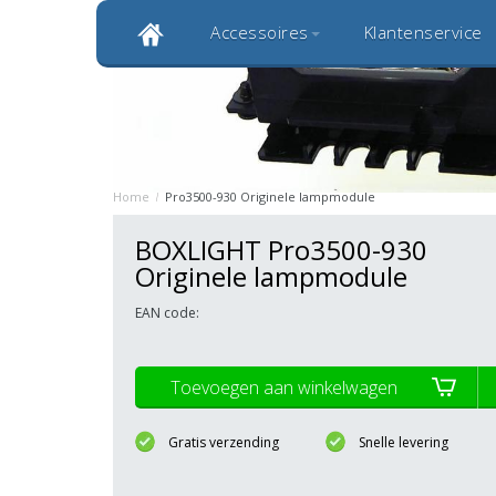
Accessoires
Klantenservice
Klantbeoordeling 9,0
Bekijk alle 1000+ review
Originele kwaliteitsproducten
20 
Home
/
Pro3500-930 Originele lampmodule
BOXLIGHT Pro3500-930
Originele lampmodule
EAN code:
Toevoegen aan winkelwagen
Gratis verzending
Snelle levering