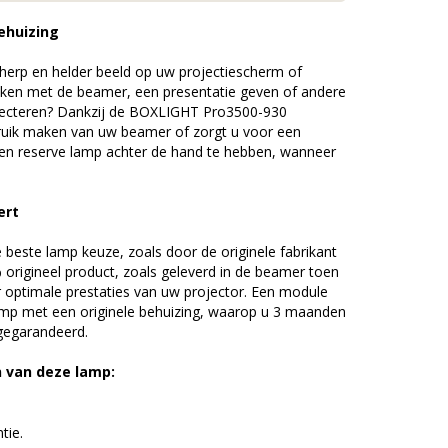
ehuizing
erp en helder beeld op uw projectiescherm of
ijken met de beamer, een presentatie geven of andere
jecteren? Dankzij de BOXLIGHT Pro3500-930
uik maken van uw beamer of zorgt u voor een
 een reserve lamp achter de hand te hebben, wanneer
ert
beste lamp keuze, zoals door de originele fabrikant
origineel product, zoals geleverd in de beamer toen
r optimale prestaties van uw projector. Een module
amp met een originele behuizing, waarop u 3 maanden
 gegarandeerd.
n van deze lamp:
tie.