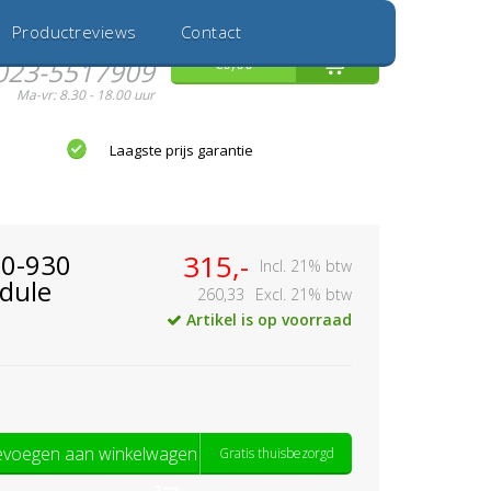
Inloggen
Nieuwe Klant
Productreviews
Contact
Hulp nodig?
0
€0,00
023-5517909
Ma-vr: 8.30 - 18.00 uur
Laagste prijs garantie
0-930
315,-
Incl. 21% btw
dule
260,33
Excl. 21% btw
Artikel is op voorraad
voegen aan winkelwagen
Gratis thuisbezorgd