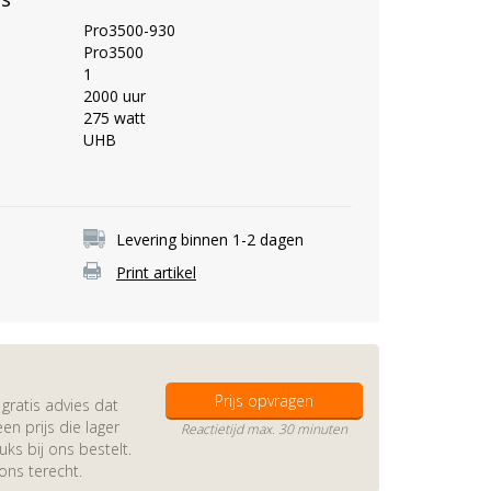
Pro3500-930
Pro3500
1
2000 uur
275 watt
UHB
Levering binnen 1-2 dagen
Print artikel
Prijs opvragen
gratis advies dat
en prijs die lager
Reactietijd max. 30 minuten
s bij ons bestelt.
 ons terecht.