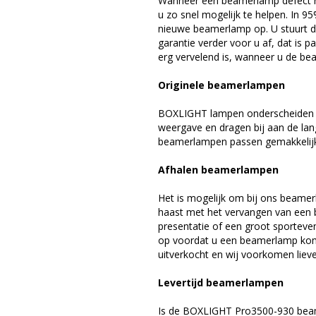
Wanneer een beamerlamp defect ra
u zo snel mogelijk te helpen. In 9
nieuwe beamerlamp op. U stuurt d
garantie verder voor u af, dat is p
erg vervelend is, wanneer u de be
Originele beamerlampen
BOXLIGHT lampen onderscheiden zi
weergave en dragen bij aan de la
beamerlampen passen gemakkelijk 
Afhalen beamerlampen
Het is mogelijk om bij ons beamer
haast met het vervangen van een 
presentatie of een groot sporteve
op voordat u een beamerlamp komt 
uitverkocht en wij voorkomen liever
Levertijd beamerlampen
Is de BOXLIGHT Pro3500-930 beam