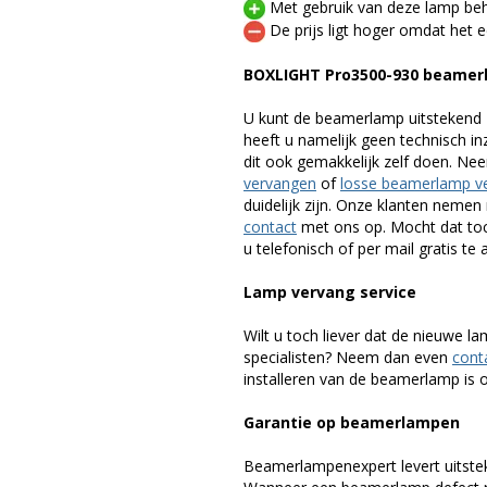
Met gebruik van deze lamp beho
De prijs ligt hoger omdat het ee
BOXLIGHT Pro3500-930 beamer
U kunt de beamerlamp uitstekend 
heeft u namelijk geen technisch i
dit ook gemakkelijk zelf doen. Ne
vervangen
of
losse beamerlamp v
duidelijk zijn. Onze klanten neme
contact
met ons op. Mocht dat toc
u telefonisch of per mail gratis te 
Lamp vervang service
Wilt u toch liever dat de nieuwe 
specialisten? Neem dan even
cont
installeren van de beamerlamp is oo
Garantie op beamerlampen
Beamerlampenexpert levert uitste