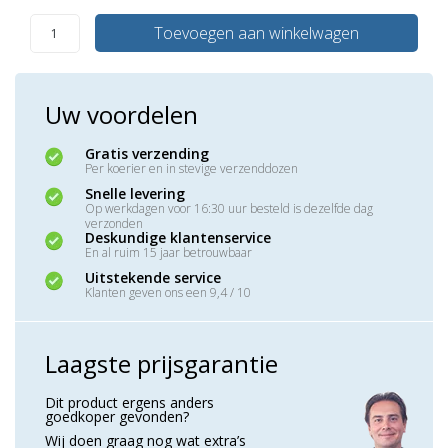
Toevoegen aan winkelwagen
Uw voordelen
Gratis verzending
Per koerier en in stevige verzenddozen
Snelle levering
Op werkdagen voor 16:30 uur besteld is dezelfde dag
verzonden
Deskundige klantenservice
En al ruim 15 jaar betrouwbaar
Uitstekende service
Klanten geven ons een 9,4 / 10
Laagste prijsgarantie
Dit product ergens anders
goedkoper gevonden?
Wij doen graag nog wat extra’s