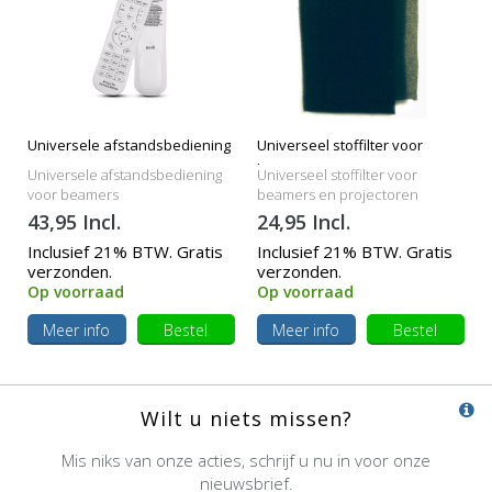
Universele afstandsbediening
Universeel stoffilter voor
beamers
Universele afstandsbediening
Universeel stoffilter voor
voor beamers
beamers en projectoren
43,95 Incl.
24,95 Incl.
Inclusief 21% BTW. Gratis
Inclusief 21% BTW. Gratis
verzonden.
verzonden.
Op voorraad
Op voorraad
Meer info
Bestel
Meer info
Bestel
Wilt u niets missen?
Mis niks van onze acties, schrijf u nu in voor onze
nieuwsbrief.