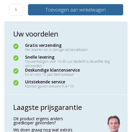
Toevoegen aan winkelwagen
Uw voordelen
Gratis verzending
Per koerier en in stevige verzenddozen
Snelle levering
Op werkdagen voor 16:30 uur besteld is dezelfde dag
verzonden
Deskundige klantenservice
En al ruim 15 jaar betrouwbaar
Uitstekende service
Klanten geven ons een 9,4 / 10
Laagste prijsgarantie
Dit product ergens anders
goedkoper gevonden?
Wij doen graag nog wat extra’s