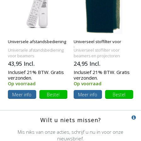
Universele afstandsbediening
Universeel stoffilter voor
beamers
Universele afstandsbediening
Universeel stoffilter voor
voor beamers
beamers en projectoren
43,95 Incl.
24,95 Incl.
Inclusief 21% BTW. Gratis
Inclusief 21% BTW. Gratis
verzonden.
verzonden.
Op voorraad
Op voorraad
Meer info
Bestel
Meer info
Bestel
Wilt u niets missen?
Mis niks van onze acties, schrijf u nu in voor onze
nieuwsbrief.