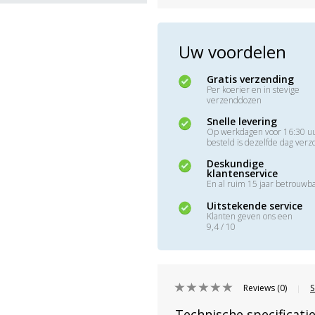
Uw voordelen
Gratis verzending
Per koerier en in stevige
verzenddozen
Snelle levering
Op werkdagen voor 16:30 u
besteld is dezelfde dag ver
Deskundige
klantenservice
En al ruim 15 jaar betrouwb
Uitstekende service
Klanten geven ons een
9,4 / 10
Reviews (0)
S
|
Technische specificati