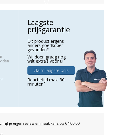
Laagste
prijsgarantie
Dit product ergens
anders goedkoper
gevonden?
ur
Wij doen graag nog
wat extra’s voor u!
zonden
Claim laagste prijs
aar
Reactietijd max. 30
minuten
chrijf je eigen review en maak kans op € 100,00
es