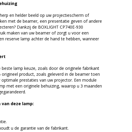
ehuizing
erp en helder beeld op uw projectiescherm of
ijken met de beamer, een presentatie geven of andere
jecteren? Dankzij de BOXLIGHT CP740E-930
uik maken van uw beamer of zorgt u voor een
 een reserve lamp achter de hand te hebben, wanneer
ert
beste lamp keuze, zoals door de originele fabrikant
origineel product, zoals geleverd in de beamer toen
r optimale prestaties van uw projector. Een module
amp met een originele behuizing, waarop u 3 maanden
 gegarandeerd.
n van deze lamp:
tie.
udt u de garantie van de fabrikant.