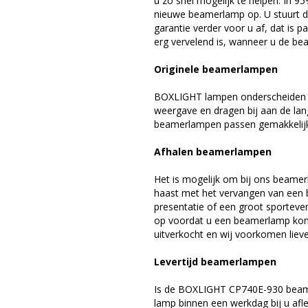
u zo snel mogelijk te helpen. In 9
nieuwe beamerlamp op. U stuurt d
garantie verder voor u af, dat is p
erg vervelend is, wanneer u de be
Originele beamerlampen
BOXLIGHT lampen onderscheiden zi
weergave en dragen bij aan de la
beamerlampen passen gemakkelijk 
Afhalen beamerlampen
Het is mogelijk om bij ons beamer
haast met het vervangen van een 
presentatie of een groot sporteve
op voordat u een beamerlamp komt 
uitverkocht en wij voorkomen liever
Levertijd beamerlampen
Is de BOXLIGHT CP740E-930 beame
lamp binnen een werkdag bij u afle