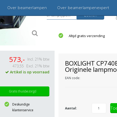
Over beamerlampen
Over beamerlampenexpert
Zoeken
s
jaar betrouwbaar en ervaren
Altijd gratis verzending
573,-
Incl. 21% btw
BOXLIGHT CP740
473,55
Excl. 21% btw
Originele lampmo
Artikel is op voorraad
EAN code:
Gratis thuisbezorgd
Deskundige
Toe
Aantal:
klantenservice