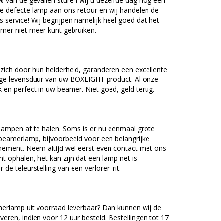
5% van de gevallen sturen wij u dezelfde dag nog een
e defecte lamp aan ons retour en wij handelen de
as service! Wij begrijpen namelijk heel goed dat het
amer niet meer kunt gebruiken.
ch door hun helderheid, garanderen een excellente
nge levensduur van uw BOXLIGHT product. Al onze
en perfect in uw beamer. Niet goed, geld terug.
lampen af te halen. Soms is er nu eenmaal grote
beamerlamp, bijvoorbeeld voor een belangrijke
nement. Neem altijd wel eerst even contact met ons
ophalen, het kan zijn dat een lamp net is
 de teleurstelling van een verloren rit.
rlamp uit voorraad leverbaar? Dan kunnen wij de
veren, indien voor 12 uur besteld. Bestellingen tot 17