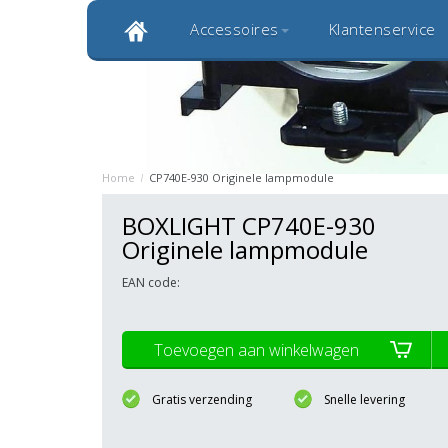
Accessoires
Klantenservice
Klantbeoordeling 9,0
Bekijk alle 1000+ review
Originele kwaliteitsproducten
20 
Home
/
CP740E-930 Originele lampmodule
BOXLIGHT CP740E-930
Originele lampmodule
EAN code:
Toevoegen aan winkelwagen
Gratis verzending
Snelle levering