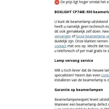
De prijs ligt hoger omdat het ee
BOXLIGHT CP740E-930 beamer
U kunt de beamerlamp uitstekend 
heeft u namelijk geen technisch i
dit ook gemakkelijk zelf doen. Ne
vervangen
of
losse beamerlamp v
duidelijk zijn. Onze klanten neme
contact
met ons op. Mocht dat toc
u telefonisch of per mail gratis te 
Lamp vervang service
Wilt u toch liever dat de nieuwe 
specialisten? Neem dan even
cont
installeren van de beamerlamp is oo
Garantie op beamerlampen
Beamerlampenexpert levert uitste
Wanneer een beamerlamp defect ra