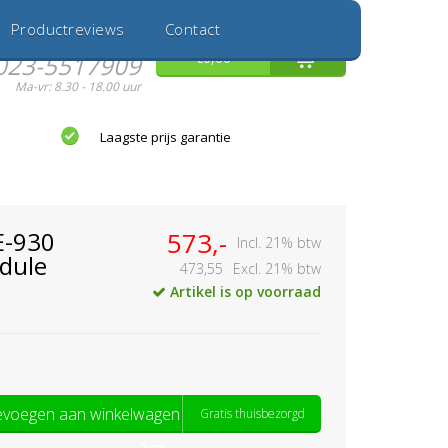
Inloggen
Nieuwe Klant
Productreviews
Contact
Hulp nodig?
0
€0,00
023-5517909
Ma-vr: 8.30 - 18.00 uur
Laagste prijs garantie
E-930
573,-
Incl. 21% btw
dule
473,55
Excl. 21% btw
Artikel is op voorraad
voegen aan winkelwagen
Gratis thuisbezorgd