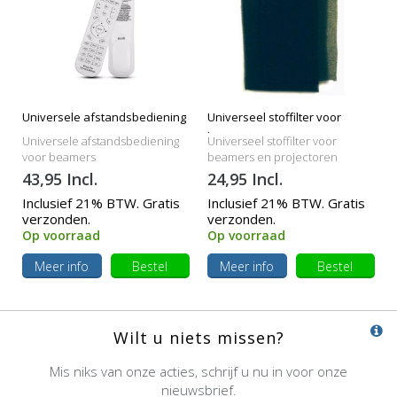
Universele afstandsbediening
Universeel stoffilter voor
beamers
Universele afstandsbediening
Universeel stoffilter voor
voor beamers
beamers en projectoren
43,95 Incl.
24,95 Incl.
Inclusief 21% BTW. Gratis
Inclusief 21% BTW. Gratis
verzonden.
verzonden.
Op voorraad
Op voorraad
Meer info
Bestel
Meer info
Bestel
Wilt u niets missen?
Mis niks van onze acties, schrijf u nu in voor onze
nieuwsbrief.