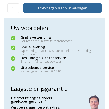
Toevoegen aan winkelwagen
Uw voordelen
Gratis verzending
Per koerier en in stevige verzenddozen
Snelle levering
Op werkdagen voor 16:30 uur besteld is dezelfde dag
verzonden
Deskundige klantenservice
En al ruim 15 jaar betrouwbaar
Uitstekende service
Klanten geven ons een 9,4 / 10
Laagste prijsgarantie
Dit product ergens anders
goedkoper gevonden?
Wij doen graag nog wat extra’s