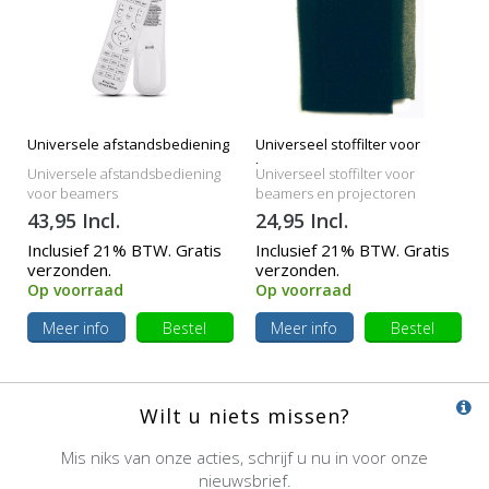
Universele afstandsbediening
Universeel stoffilter voor
beamers
Universele afstandsbediening
Universeel stoffilter voor
voor beamers
beamers en projectoren
43,95 Incl.
24,95 Incl.
Inclusief 21% BTW. Gratis
Inclusief 21% BTW. Gratis
verzonden.
verzonden.
Op voorraad
Op voorraad
Meer info
Bestel
Meer info
Bestel
Wilt u niets missen?
Mis niks van onze acties, schrijf u nu in voor onze
nieuwsbrief.