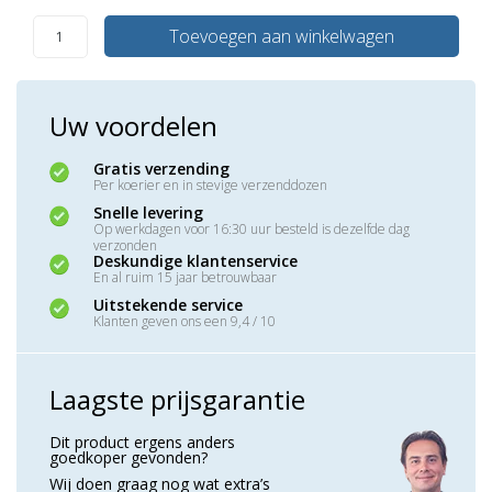
Toevoegen aan winkelwagen
Uw voordelen
Gratis verzending
Per koerier en in stevige verzenddozen
Snelle levering
Op werkdagen voor 16:30 uur besteld is dezelfde dag
verzonden
Deskundige klantenservice
En al ruim 15 jaar betrouwbaar
Uitstekende service
Klanten geven ons een 9,4 / 10
Laagste prijsgarantie
Dit product ergens anders
goedkoper gevonden?
Wij doen graag nog wat extra’s