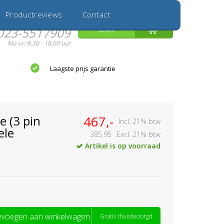
Inloggen
Nieuwe Klant
Productreviews
Contact
Hulp nodig?
0
€0,00
023-5517909
Ma-vr: 8.30 - 18.00 uur
Laagste prijs garantie
 (3 pin
467,-
Incl. 21% btw
ele
385,95
Excl. 21% btw
Artikel is op voorraad
voegen aan winkelwagen
Gratis thuisbezorgd