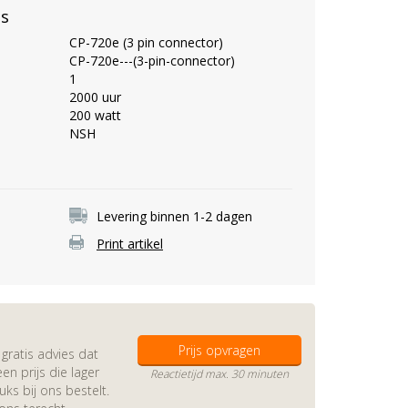
es
CP-720e (3 pin connector)
CP-720e---(3-pin-connector)
1
2000 uur
200 watt
NSH
Levering binnen 1-2 dagen
Print artikel
Prijs opvragen
gratis advies dat
en prijs die lager
Reactietijd max. 30 minuten
s bij ons bestelt.