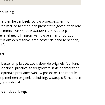
 ons terecht.
ehuizing
erp en helder beeld op uw projectiescherm of
ijken met de beamer, een presentatie geven of andere
ecteren? Dankzij de BOXLIGHT CP-720e (3 pin
r snel gebruik maken van uw beamer of zorgt u
d fijn om een reserve lamp achter de hand te hebben,
eft.
ert
beste lamp keuze, zoals door de originele fabrikant
origineel product, zoals geleverd in de beamer toen
r optimale prestaties van uw projector. Een module
amp met een originele behuizing, waarop u 3 maanden
 gegarandeerd.
n van deze lamp: