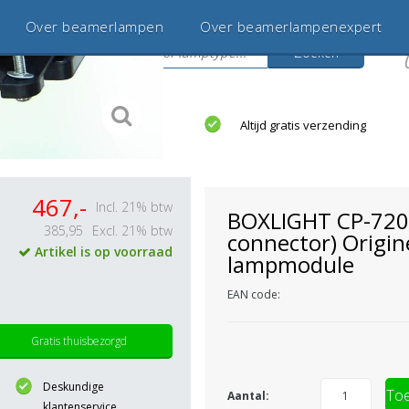
Over beamerlampen
Over beamerlampenexpert
Zoeken
s
jaar betrouwbaar en ervaren
Altijd gratis verzending
467,-
Incl. 21% btw
BOXLIGHT CP-720e
385,95
Excl. 21% btw
connector) Origin
Artikel is op voorraad
lampmodule
EAN code:
Gratis thuisbezorgd
Deskundige
Toe
Aantal:
klantenservice