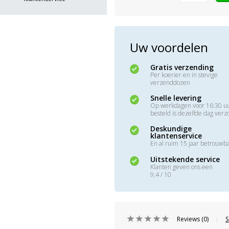
Uw voordelen
Gratis verzending
Per koerier en in stevige
verzenddozen
Snelle levering
Op werkdagen voor 16:30 u
besteld is dezelfde dag ver
Deskundige
klantenservice
En al ruim 15 jaar betrouwb
Uitstekende service
Klanten geven ons een
9,4 / 10
Reviews (0)
S
|