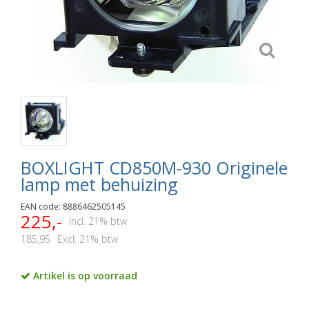
BOXLIGHT CD850M-930 Originele
lamp met behuizing
EAN code: 8886462505145
225,-
Incl. 21% btw
185,95
Excl. 21% btw
Artikel is op voorraad