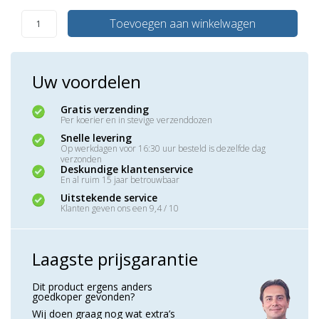
Toevoegen aan winkelwagen
Uw voordelen
Gratis verzending
Per koerier en in stevige verzenddozen
Snelle levering
Op werkdagen voor 16:30 uur besteld is dezelfde dag
verzonden
Deskundige klantenservice
En al ruim 15 jaar betrouwbaar
Uitstekende service
Klanten geven ons een 9,4 / 10
Laagste prijsgarantie
Dit product ergens anders
goedkoper gevonden?
Wij doen graag nog wat extra’s