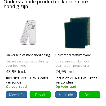
Onderstaande producten kunnen ook
handig zijn
Universele afstandsbediening
Universeel stoffilter voor
beamers
Universele afstandsbediening
Universeel stoffilter voor
voor beamers
beamers en projectoren
43,95 Incl.
24,95 Incl.
Inclusief 21% BTW. Gratis
Inclusief 21% BTW. Gratis
verzonden.
verzonden.
Op voorraad
Op voorraad
Meer info
Bestel
Meer info
Bestel