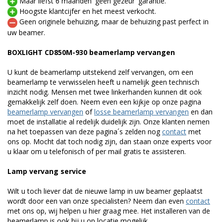
Maar liefst 6 maanden 'geen gezeur' garantie.
Hoogste klantcijfer en het meest verkocht.
Geen originele behuizing, maar de behuizing past perfect in
uw beamer.
BOXLIGHT CD850M-930 beamerlamp vervangen
U kunt de beamerlamp uitstekend zelf vervangen, om een
beamerlamp te verwisselen heeft u namelijk geen technisch
inzicht nodig. Mensen met twee linkerhanden kunnen dit ook
gemakkelijk zelf doen. Neem even een kijkje op onze pagina
beamerlamp vervangen
of
losse beamerlamp vervangen
en dan
moet de installatie al redelijk duidelijk zijn. Onze klanten nemen
na het toepassen van deze pagina´s zelden nog
contact
met
ons op. Mocht dat toch nodig zijn, dan staan onze experts voor
u klaar om u telefonisch of per mail gratis te assisteren.
Lamp vervang service
Wilt u toch liever dat de nieuwe lamp in uw beamer geplaatst
wordt door een van onze specialisten? Neem dan even
contact
met ons op, wij helpen u hier graag mee. Het installeren van de
beamerlamp is ook bij u op locatie mogelijk.