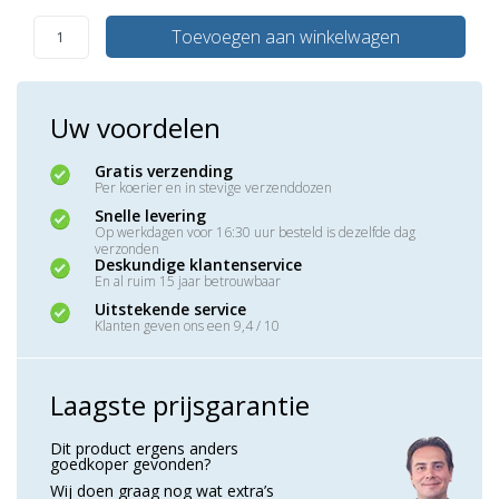
Toevoegen aan winkelwagen
Uw voordelen
Gratis verzending
Per koerier en in stevige verzenddozen
Snelle levering
Op werkdagen voor 16:30 uur besteld is dezelfde dag
verzonden
Deskundige klantenservice
En al ruim 15 jaar betrouwbaar
Uitstekende service
Klanten geven ons een 9,4 / 10
Laagste prijsgarantie
Dit product ergens anders
goedkoper gevonden?
Wij doen graag nog wat extra’s