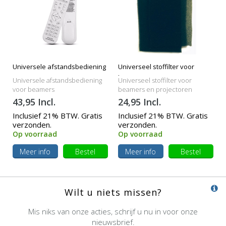
Universele afstandsbediening
Universeel stoffilter voor
beamers
Universele afstandsbediening
Universeel stoffilter voor
voor beamers
beamers en projectoren
43,95 Incl.
24,95 Incl.
Inclusief 21% BTW. Gratis
Inclusief 21% BTW. Gratis
verzonden.
verzonden.
Op voorraad
Op voorraad
Meer info
Bestel
Meer info
Bestel
Wilt u niets missen?
Mis niks van onze acties, schrijf u nu in voor onze
nieuwsbrief.