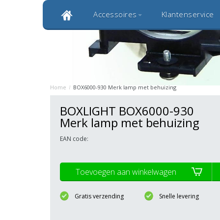
Accessoires
Klantenservice
Klantbeoordeling 9,0
Bekijk alle 1000+ review
Originele kwaliteitsproducten
20 
Home
/
BOX6000-930 Merk lamp met behuizing
BOXLIGHT BOX6000-930
Merk lamp met behuizing
EAN code:
Toevoegen aan winkelwagen
Gratis verzending
Snelle levering