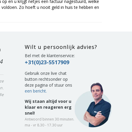
op en u krijgt netjes een factuur nagestuurd, welke
voldoen. Zo hoeft u nooit geld in huis te hebben en
Wilt u persoonlijk advies?
n
Bel met de klantenservice:
4
+31(0)23-5517909
Gebruik onze live chat
button rechtsonder op
ze
deze pagina of stuur ons
n.
een bericht.
le
Wij staan altijd voor u
klaar en reageren erg
snel!
Antwoord binnen 30 minuten.
ma - vr 8.30 - 17.30 uur