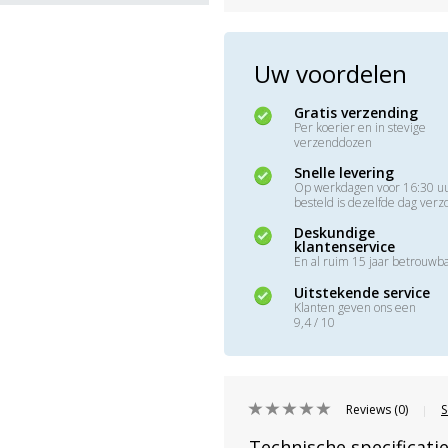
Uw voordelen
Gratis verzending
Per koerier en in stevige
verzenddozen
Snelle levering
Op werkdagen voor 16:30 u
besteld is dezelfde dag ver
Deskundige
klantenservice
En al ruim 15 jaar betrouwb
Uitstekende service
Klanten geven ons een
9,4 / 10
Reviews (0)
S
|
Technische specificati