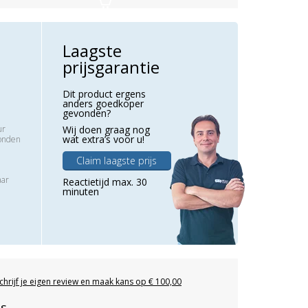
Laagste
prijsgarantie
Dit product ergens
anders goedkoper
gevonden?
ur
Wij doen graag nog
wat extra’s voor u!
zonden
Claim laagste prijs
aar
Reactietijd max. 30
minuten
chrijf je eigen review en maak kans op € 100,00
es