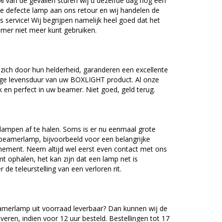
5% van de gevallen sturen wij u dezelfde dag nog een
e defecte lamp aan ons retour en wij handelen de
as service! Wij begrijpen namelijk heel goed dat het
amer niet meer kunt gebruiken.
ch door hun helderheid, garanderen een excellente
nge levensduur van uw BOXLIGHT product. Al onze
en perfect in uw beamer. Niet goed, geld terug.
lampen af te halen. Soms is er nu eenmaal grote
beamerlamp, bijvoorbeeld voor een belangrijke
nement. Neem altijd wel eerst even contact met ons
ophalen, het kan zijn dat een lamp net is
 de teleurstelling van een verloren rit.
erlamp uit voorraad leverbaar? Dan kunnen wij de
veren, indien voor 12 uur besteld. Bestellingen tot 17