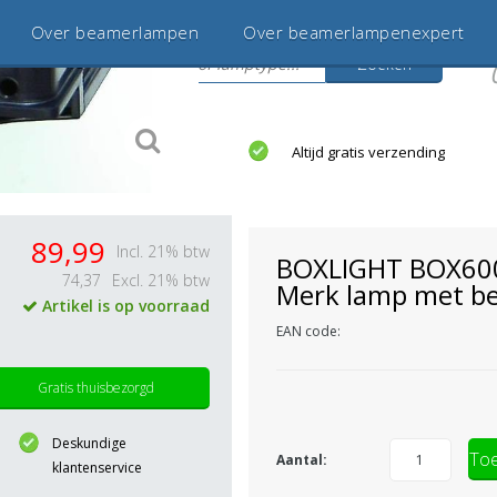
Over beamerlampen
Over beamerlampenexpert
Zoeken
s
jaar betrouwbaar en ervaren
Altijd gratis verzending
89,99
Incl. 21% btw
BOXLIGHT BOX60
74,37
Excl. 21% btw
Merk lamp met be
Artikel is op voorraad
EAN code:
Gratis thuisbezorgd
Deskundige
Toe
Aantal:
klantenservice