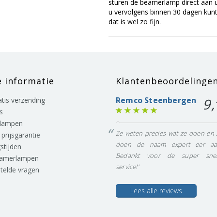
sturen de beamerlamp direct aan u 
u vervolgens binnen 30 dagen kunt 
dat is wel zo fijn.
e informatie
Klantenbeoordelinge
Remco Steenbergen
9,
ratis verzending
s
lampen
Ze weten precies wat ze doen en 
prijsgarantie
doen de naam expert eer aa
stijden
Bedankt voor de super snel
eamerlampen
service!'
stelde vragen
Lees alle reviews