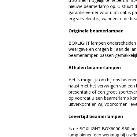
u zo snel mogelijk te helpen. In 9
nieuwe beamerlamp op. U stuurt d
garantie verder voor u af, dat is p
erg vervelend is, wanneer u de be
Originele beamerlampen
BOXLIGHT lampen onderscheiden zi
weergave en dragen bij aan de la
beamerlampen passen gemakkelijk 
Afhalen beamerlampen
Het is mogelijk om bij ons beamer
haast met het vervangen van een 
presentatie of een groot sporteve
op voordat u een beamerlamp komt 
uitverkocht en wij voorkomen liever
Levertijd beamerlampen
Is de BOXLIGHT BOX6000-930 beam
lamp binnen een werkdag bij u afle