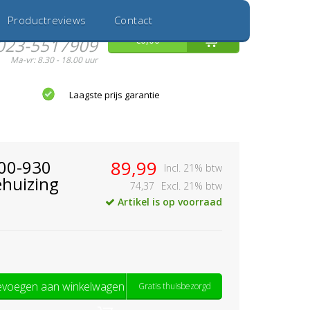
Inloggen
Nieuwe Klant
Productreviews
Contact
Hulp nodig?
0
€0,00
023-5517909
Ma-vr: 8.30 - 18.00 uur
Laagste prijs garantie
00-930
89,99
Incl. 21% btw
huizing
74,37
Excl. 21% btw
Artikel is op voorraad
voegen aan winkelwagen
Gratis thuisbezorgd