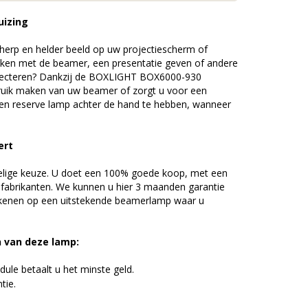
uizing
erp en helder beeld op uw projectiescherm of
ijken met de beamer, een presentatie geven of andere
jecteren? Dankzij de BOXLIGHT BOX6000-930
uik maken van uw beamer of zorgt u voor een
 een reserve lamp achter de hand te hebben, wanneer
ert
elige keuze. U doet een 100% goede koop, met een
 fabrikanten. We kunnen u hier 3 maanden garantie
ekenen op een uitstekende beamerlamp waar u
n van deze lamp:
ule betaalt u het minste geld.
tie.