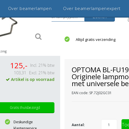
Over beamerlampen
Over beamerlampenexpert
Zoeken
s
jaar betrouwbaar en ervaren
Altijd gratis verzending
zing
125,-
Incl. 21% btw
OPTOMA BL-FU1
103,31
Excl. 21% btw
Originele lampmo
Artikel is op voorraad
met universele be
EAN code: SP.72J02GC01
Gratis thuisbezorgd
Deskundige
Toe
Aantal:
klantenservice