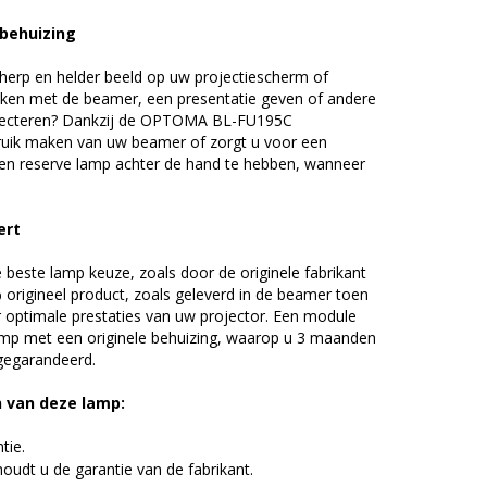
 behuizing
erp en helder beeld op uw projectiescherm of
ijken met de beamer, een presentatie geven of andere
ojecteren? Dankzij de OPTOMA BL-FU195C
uik maken van uw beamer of zorgt u voor een
 een reserve lamp achter de hand te hebben, wanneer
ert
beste lamp keuze, zoals door de originele fabrikant
origineel product, zoals geleverd in de beamer toen
r optimale prestaties van uw projector. Een module
amp met een originele behuizing, waarop u 3 maanden
 gegarandeerd.
n van deze lamp:
tie.
udt u de garantie van de fabrikant.