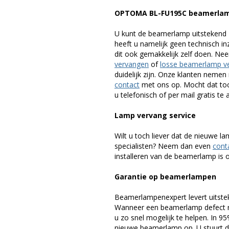
OPTOMA BL-FU195C beamerlam
U kunt de beamerlamp uitstekend 
heeft u namelijk geen technisch i
dit ook gemakkelijk zelf doen. Ne
vervangen
of
losse beamerlamp v
duidelijk zijn. Onze klanten neme
contact
met ons op. Mocht dat toc
u telefonisch of per mail gratis te 
Lamp vervang service
Wilt u toch liever dat de nieuwe 
specialisten? Neem dan even
cont
installeren van de beamerlamp is oo
Garantie op beamerlampen
Beamerlampenexpert levert uitste
Wanneer een beamerlamp defect ra
u zo snel mogelijk te helpen. In 9
nieuwe beamerlamp op. U stuurt d