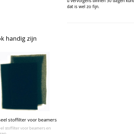
u vervolgens binnen 30 dagen kunt 
dat is wel zo fijn.
 handig zijn
eel stoffilter voor beamers
el stoffilter voor beamers en
oren