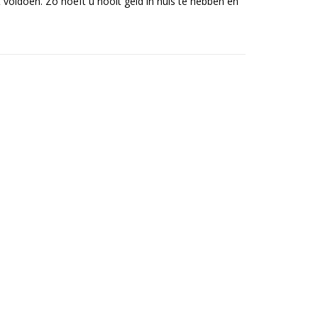
voldoen. Zo hoeft u nooit geld in huis te hebben en