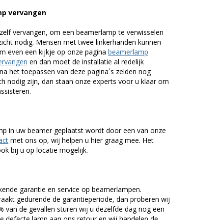
p vervangen
zelf vervangen, om een beamerlamp te verwisselen
nzicht nodig. Mensen met twee linkerhanden kunnen
em even een kijkje op onze pagina
beamerlamp
ervangen
en dan moet de installatie al redelijk
n na het toepassen van deze pagina´s zelden nog
h nodig zijn, dan staan onze experts voor u klaar om
assisteren.
lamp in uw beamer geplaatst wordt door een van onze
act
met ons op, wij helpen u hier graag mee. Het
k bij u op locatie mogelijk.
kende garantie en service op beamerlampen.
akt gedurende de garantieperiode, dan proberen wij
5% van de gevallen sturen wij u dezelfde dag nog een
e defecte lamp aan ons retour en wij handelen de