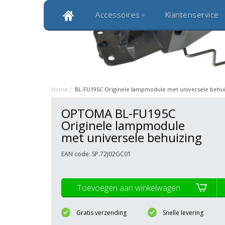
Accessoires
Klantenservice
Klantbeoordeling 9,0
Bekijk alle 1000+ review
Originele kwaliteitsproducten
20 
Home
/
BL-FU195C Originele lampmodule met universele behui
OPTOMA BL-FU195C
Originele lampmodule
met universele behuizing
EAN code: SP.72J02GC01
Toevoegen aan winkelwagen
Gratis verzending
Snelle levering