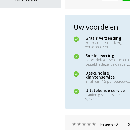
Uw voordelen
Gratis verzending
Per koerier en in stevige
verzenddozen
Snelle levering
Op werkdagen voor 16:30 u
besteld is dezelfde dag ver
Deskundige
klantenservice
En al ruim 15 jaar betrouwb
Uitstekende service
Klanten geven ons een
9,4 / 10
Reviews (0)
S
|