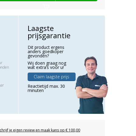
Laagste
prijsgarantie
Dit product ergens
anders goedkoper
gevonden?
ur
Wij doen graag nog
wat extra’s voor u!
zonden
Claim laagste prijs
aar
Reactietijd max. 30
minuten
chrijf je eigen review en maak kans op € 100,00