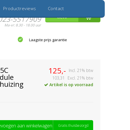
Inloggen
Nieuwe Klant
Productreviews
Contact
Hulp nodig?
0
€0,00
023-5517909
Ma-vr: 8.30 - 18.00 uur
Laagste prijs garantie
95C
125,-
Incl. 21% btw
dule
103,31
Excl. 21% btw
huizing
Artikel is op voorraad
voegen aan winkelwagen
Gratis thuisbezorgd