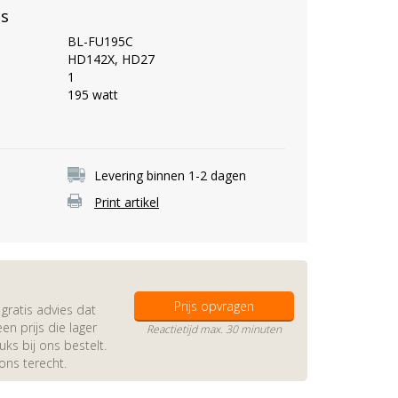
es
BL-FU195C
HD142X, HD27
1
195 watt
Levering binnen 1-2 dagen
Print artikel
Prijs opvragen
gratis advies dat
en prijs die lager
Reactietijd max. 30 minuten
s bij ons bestelt.
 ons terecht.