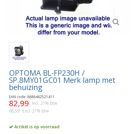
OPTOMA BL-FP230H /
SP.8MY01GC01 Merk lamp met
behuizing
EAN code: 8886462521411
82,99
Incl. 21% btw
68,59
Excl. 21% btw
Artikel is op voorraad