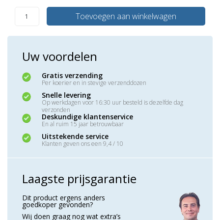
Toevoegen aan winkelwagen
Uw voordelen
Gratis verzending
Per koerier en in stevige verzenddozen
Snelle levering
Op werkdagen voor 16:30 uur besteld is dezelfde dag
verzonden
Deskundige klantenservice
En al ruim 15 jaar betrouwbaar
Uitstekende service
Klanten geven ons een 9,4 / 10
Laagste prijsgarantie
Dit product ergens anders
goedkoper gevonden?
Wij doen graag nog wat extra’s