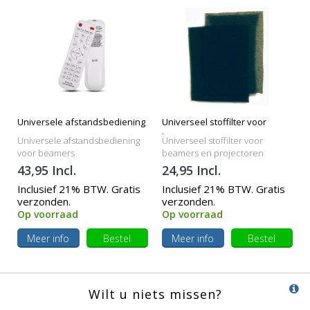
Universele afstandsbediening
Universeel stoffilter voor
beamers
Universele afstandsbediening
Universeel stoffilter voor
voor beamers
beamers en projectoren
43,95 Incl.
24,95 Incl.
Inclusief 21% BTW. Gratis
Inclusief 21% BTW. Gratis
verzonden.
verzonden.
Op voorraad
Op voorraad
Meer info
Bestel
Meer info
Bestel
Wilt u niets missen?