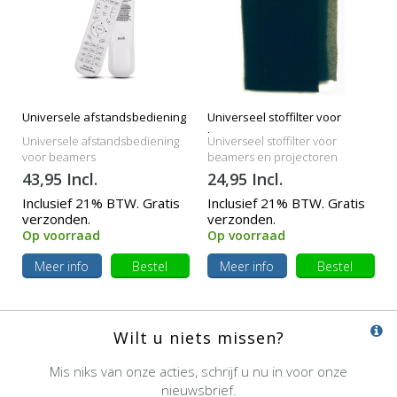
Universele afstandsbediening
Universeel stoffilter voor
beamers
Universele afstandsbediening
Universeel stoffilter voor
voor beamers
beamers en projectoren
43,95 Incl.
24,95 Incl.
Inclusief 21% BTW. Gratis
Inclusief 21% BTW. Gratis
verzonden.
verzonden.
Op voorraad
Op voorraad
Meer info
Bestel
Meer info
Bestel
Wilt u niets missen?
Mis niks van onze acties, schrijf u nu in voor onze
nieuwsbrief.