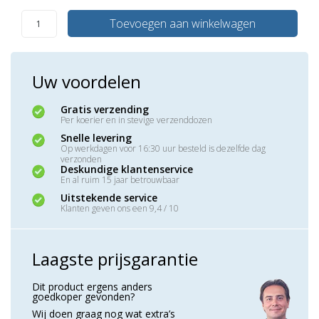
Toevoegen aan winkelwagen
Uw voordelen
Gratis verzending
Per koerier en in stevige verzenddozen
Snelle levering
Op werkdagen voor 16:30 uur besteld is dezelfde dag
verzonden
Deskundige klantenservice
En al ruim 15 jaar betrouwbaar
Uitstekende service
Klanten geven ons een 9,4 / 10
Laagste prijsgarantie
Dit product ergens anders
goedkoper gevonden?
Wij doen graag nog wat extra’s