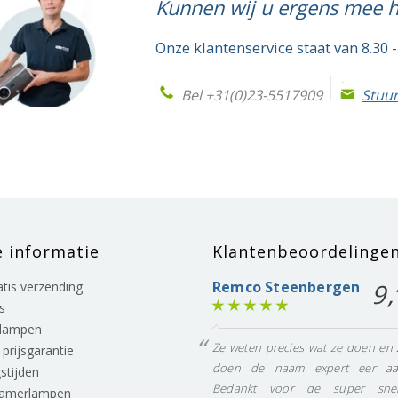
Kunnen wij u ergens mee 
Onze klantenservice staat van 8.30 -
Bel +31(0)23-5517909
Stuur
e informatie
Klantenbeoordelinge
Remco Steenbergen
9,
ratis verzending
s
lampen
Ze weten precies wat ze doen en 
prijsgarantie
doen de naam expert eer aa
stijden
Bedankt voor de super snel
eamerlampen