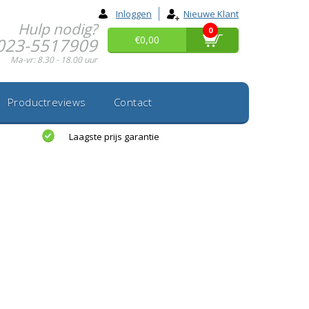
Inloggen
Nieuwe Klant
Hulp nodig?
0
€0,00
023-5517909
Ma-vr: 8.30 - 18.00 uur
Productreviews
Contact
Laagste prijs garantie