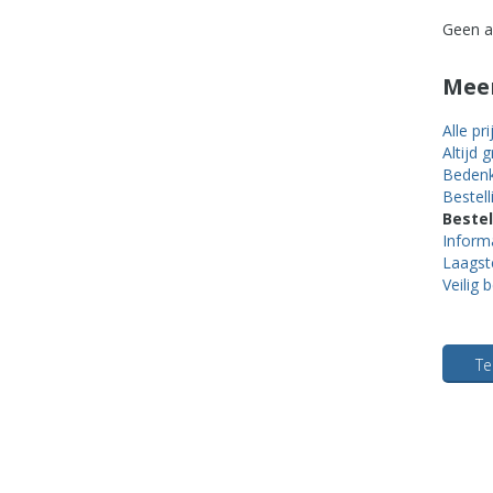
Geen a
Meer
Alle pr
Altijd 
Bedenk
Bestell
Bestel
Inform
Laagste
Veilig 
Te