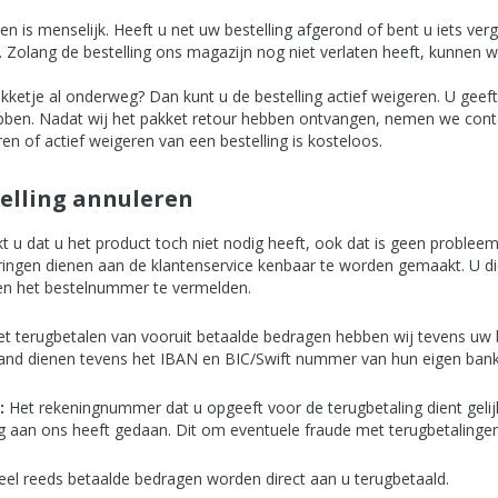
en is menselijk. Heeft u net uw bestelling afgerond of bent u iets v
 Zolang de bestelling ons magazijn nog niet verlaten heeft, kunnen w
akketje al onderweg? Dan kunt u de bestelling actief weigeren. U gee
ebben. Nadat wij het pakket retour hebben ontvangen, nemen we cont
en of actief weigeren van een bestelling is kosteloos.
elling annuleren
t u dat u het product toch niet nodig heeft, ook dat is geen problee
ringen dienen aan de klantenservice kenbaar te worden gemaakt. U die
n het bestelnummer te vermelden.
et terugbetalen van vooruit betaalde bedragen hebben wij tevens uw
land dienen tevens het IBAN en BIC/Swift nummer van hun eigen bank
:
Het rekeningnummer dat u opgeeft voor de terugbetaling dient geli
ng aan ons heeft gedaan. Dit om eventuele fraude met terugbetaling
eel reeds betaalde bedragen worden direct aan u terugbetaald.