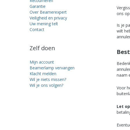
Retourneren
Garantie
Vergiss
Over Beamerexpert
ons op.
Veiligheid en privacy
Uw mening telt
Is je p
Contact
wilt h
annuler
Zelf doen
Best
Mijn account
Bedenk
Beamerlamp vervangen
annule
Klacht melden
naam e
Wil je niets missen?
Wil je ons volgen?
Voor h
buiten
Let op
betali
Eventu