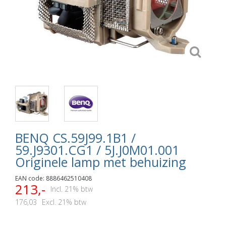
BENQ CS.59J99.1B1 /
59.J9301.CG1 / 5J.J0M01.001
Originele lamp met behuizing
EAN code: 8886462510408
213,-
Incl. 21% btw
176,03
Excl. 21% btw