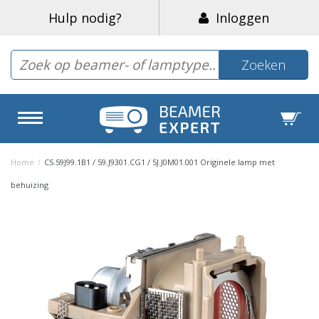
Hulp nodig?
Inloggen
Zoeken
Home
/
CS.59J99.1B1 / 59.J9301.CG1 / 5J.J0M01.001 Originele lamp met
behuizing