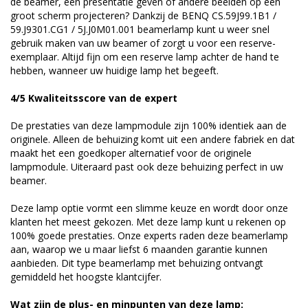
de beamer, een presentatie geven of andere beelden op een
groot scherm projecteren? Dankzij de BENQ CS.59J99.1B1 /
59.J9301.CG1 / 5J.J0M01.001 beamerlamp kunt u weer snel
gebruik maken van uw beamer of zorgt u voor een reserve-
exemplaar. Altijd fijn om een reserve lamp achter de hand te
hebben, wanneer uw huidige lamp het begeeft.
4/5 Kwaliteitsscore van de expert
De prestaties van deze lampmodule zijn 100% identiek aan de
originele. Alleen de behuizing komt uit een andere fabriek en dat
maakt het een goedkoper alternatief voor de originele
lampmodule. Uiteraard past ook deze behuizing perfect in uw
beamer.
Deze lamp optie vormt een slimme keuze en wordt door onze
klanten het meest gekozen. Met deze lamp kunt u rekenen op
100% goede prestaties. Onze experts raden deze beamerlamp
aan, waarop we u maar liefst 6 maanden garantie kunnen
aanbieden. Dit type beamerlamp met behuizing ontvangt
gemiddeld het hoogste klantcijfer.
Wat zijn de plus- en minpunten van deze lamp: