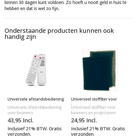
binnen 30 dagen kunt voldoen. Zo hoeft u nooit geld in huis te
hebben en dat is wel zo fijn.
Onderstaande producten kunnen ook
handig zijn
Universele afstandsbediening
Universeel stoffilter voor
beamers
Universele afstandsbediening
Universeel stoffilter voor
voor beamers
beamers en projectoren
43,95 Incl.
24,95 Incl.
Inclusief 21% BTW. Gratis
Inclusief 21% BTW. Gratis
verzonden.
verzonden.