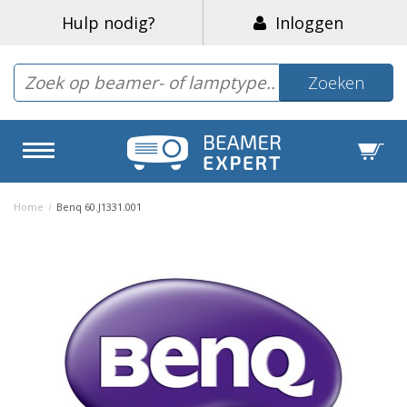
Hulp nodig?
Inloggen
Zoeken
Home
/
Benq 60.J1331.001