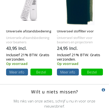
Universele afstandsbediening
Universeel stoffilter voor
beamers
Universele afstandsbediening
Universeel stoffilter voor
voor beamers
beamers en projectoren
43,95 Incl.
24,95 Incl.
Inclusief 21% BTW. Gratis
Inclusief 21% BTW. Gratis
verzonden.
verzonden.
Op voorraad
Op voorraad
Meer info
Bestel
Meer info
Bestel
Wilt u niets missen?
Mis niks van onze acties, schrijf u nu in voor onze
nieuwsbrief.