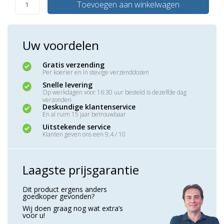
Toevoegen aan winkelwagen
Uw voordelen
Gratis verzending
Per koerier en in stevige verzenddozen
Snelle levering
Op werkdagen voor 16:30 uur besteld is dezelfde dag
verzonden
Deskundige klantenservice
En al ruim 15 jaar betrouwbaar
Uitstekende service
Klanten geven ons een 9,4 / 10
Laagste prijsgarantie
Dit product ergens anders
goedkoper gevonden?
Wij doen graag nog wat extra’s
voor u!