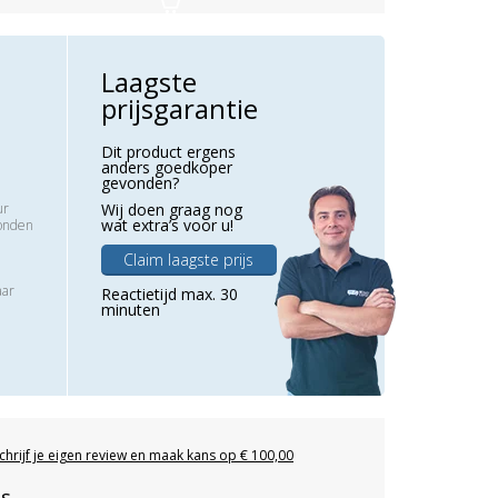
Laagste
prijsgarantie
Dit product ergens
anders goedkoper
gevonden?
ur
Wij doen graag nog
wat extra’s voor u!
zonden
Claim laagste prijs
aar
Reactietijd max. 30
minuten
chrijf je eigen review en maak kans op € 100,00
es