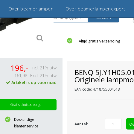
Over beamerlampen
Over beamerlampenexpert
Zoeken
s
jaar betrouwbaar en ervaren
Altijd gratis verzending
196,-
Incl. 21% btw
BENQ 5J.Y1H05.0
161,98
Excl. 21% btw
Originele lampmo
Artikel is op voorraad
EAN code: 4718755004513
Gratis thuisbezorgd
Deskundige
Toe
Aantal:
klantenservice