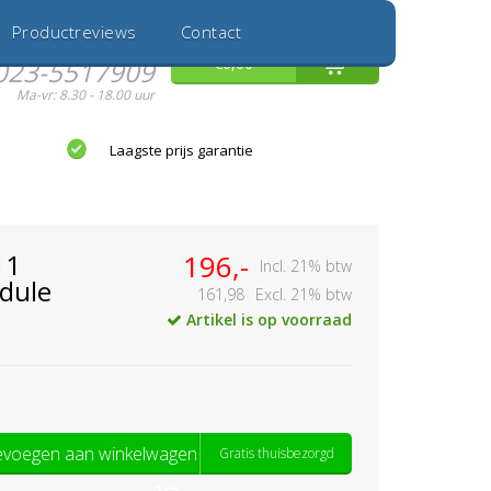
Inloggen
Nieuwe Klant
Productreviews
Contact
Hulp nodig?
0
€0,00
023-5517909
Ma-vr: 8.30 - 18.00 uur
Laagste prijs garantie
11
196,-
Incl. 21% btw
dule
161,98
Excl. 21% btw
Artikel is op voorraad
voegen aan winkelwagen
Gratis thuisbezorgd