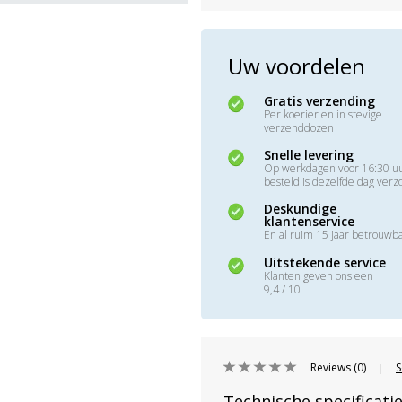
Uw voordelen
Gratis verzending
Per koerier en in stevige
verzenddozen
Snelle levering
Op werkdagen voor 16:30 u
besteld is dezelfde dag ver
Deskundige
klantenservice
En al ruim 15 jaar betrouwb
Uitstekende service
Klanten geven ons een
9,4 / 10
Reviews (0)
S
|
Technische specificati