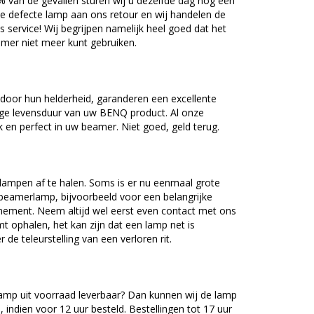
5% van de gevallen sturen wij u dezelfde dag nog een
e defecte lamp aan ons retour en wij handelen de
as service! Wij begrijpen namelijk heel goed dat het
amer niet meer kunt gebruiken.
oor hun helderheid, garanderen een excellente
nge levensduur van uw BENQ product. Al onze
en perfect in uw beamer. Niet goed, geld terug.
lampen af te halen. Soms is er nu eenmaal grote
beamerlamp, bijvoorbeeld voor een belangrijke
nement. Neem altijd wel eerst even contact met ons
ophalen, het kan zijn dat een lamp net is
 de teleurstelling van een verloren rit.
mp uit voorraad leverbaar? Dan kunnen wij de lamp
 indien voor 12 uur besteld. Bestellingen tot 17 uur