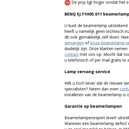
De prijs ligt hoger omdat het ee
BENQ 5J.Y1H05.011 beamerlam
U kunt de beamerlamp uitstekend 
heeft u namelijk geen technisch i
dit ook gemakkelijk zelf doen. Ne
vervangen
of
losse beamerlamp v
duidelijk zijn. Onze klanten neme
contact
met ons op. Mocht dat toc
u telefonisch of per mail gratis te 
Lamp vervang service
Wilt u toch liever dat de nieuwe 
specialisten? Neem dan even
cont
installeren van de beamerlamp is oo
Garantie op beamerlampen
Beamerlampenexpert levert uitste
Wanneer een beamerlamp defect ra