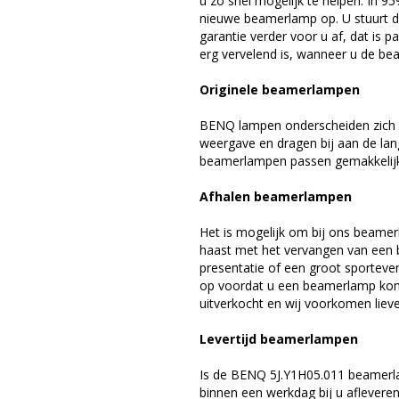
u zo snel mogelijk te helpen. In 9
nieuwe beamerlamp op. U stuurt d
garantie verder voor u af, dat is p
erg vervelend is, wanneer u de be
Originele beamerlampen
BENQ lampen onderscheiden zich d
weergave en dragen bij aan de la
beamerlampen passen gemakkelijk 
Afhalen beamerlampen
Het is mogelijk om bij ons beamer
haast met het vervangen van een 
presentatie of een groot sporteve
op voordat u een beamerlamp komt 
uitverkocht en wij voorkomen liever
Levertijd beamerlampen
Is de BENQ 5J.Y1H05.011 beamerla
binnen een werkdag bij u afleveren,