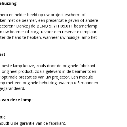
ehuizing
erp en helder beeld op uw projectiescherm of
ijken met de beamer, een presentatie geven of andere
jecteren? Dankzij de BENQ 5J.Y1H05.011 beamerlamp
an uw beamer of zorgt u voor een reserve-exemplaar.
chter de hand te hebben, wanneer uw huidige lamp het
ert
beste lamp keuze, zoals door de originele fabrikant
origineel product, zoals geleverd in de beamer toen
r optimale prestaties van uw projector. Een module
amp met een originele behuizing, waarop u 3 maanden
 gegarandeerd.
n van deze lamp:
tie.
udt u de garantie van de fabrikant.