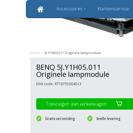
Accessoires
Klantenservice
Klantbeoordeling 9,0
Bekijk alle 1000+ review
Originele kwaliteitsproducten
20 
Home
/
5J.Y1H05.011 Originele lampmodule
BENQ 5J.Y1H05.011
Originele lampmodule
EAN code: 4718755004513
Toevoegen aan winkelwagen
Gratis verzending
Snelle levering