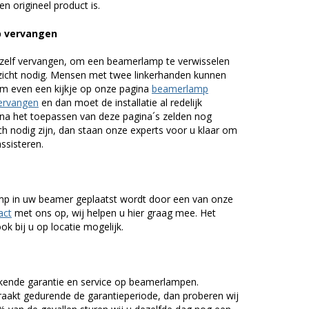
n origineel product is.
p vervangen
zelf vervangen, om een beamerlamp te verwisselen
nzicht nodig. Mensen met twee linkerhanden kunnen
em even een kijkje op onze pagina
beamerlamp
ervangen
en dan moet de installatie al redelijk
n na het toepassen van deze pagina´s zelden nog
h nodig zijn, dan staan onze experts voor u klaar om
assisteren.
lamp in uw beamer geplaatst wordt door een van onze
act
met ons op, wij helpen u hier graag mee. Het
k bij u op locatie mogelijk.
kende garantie en service op beamerlampen.
akt gedurende de garantieperiode, dan proberen wij