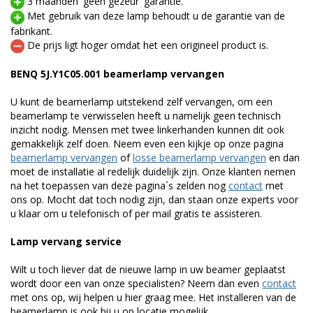
3 maanden 'geen gezeur' garantie.
Met gebruik van deze lamp behoudt u de garantie van de
fabrikant.
De prijs ligt hoger omdat het een origineel product is.
BENQ 5J.Y1C05.001 beamerlamp vervangen
U kunt de beamerlamp uitstekend zelf vervangen, om een
beamerlamp te verwisselen heeft u namelijk geen technisch
inzicht nodig. Mensen met twee linkerhanden kunnen dit ook
gemakkelijk zelf doen. Neem even een kijkje op onze pagina
beamerlamp vervangen
of
losse beamerlamp vervangen
en dan
moet de installatie al redelijk duidelijk zijn. Onze klanten nemen
na het toepassen van deze pagina´s zelden nog
contact
met
ons op. Mocht dat toch nodig zijn, dan staan onze experts voor
u klaar om u telefonisch of per mail gratis te assisteren.
Lamp vervang service
Wilt u toch liever dat de nieuwe lamp in uw beamer geplaatst
wordt door een van onze specialisten? Neem dan even
contact
met ons op, wij helpen u hier graag mee. Het installeren van de
beamerlamp is ook bij u op locatie mogelijk.