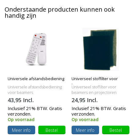
Onderstaande producten kunnen ook
handig zijn
Universele afstandsbediening
Universeel stoffilter voor
beamers
Universele afstandsbediening
Universeel stoffilter voor
voor beamers
beamers en projectoren
43,95 Incl.
24,95 Incl.
Inclusief 21% BTW. Gratis
Inclusief 21% BTW. Gratis
verzonden.
verzonden.
Op voorraad
Op voorraad
Meer info
Bestel
Meer info
Bestel