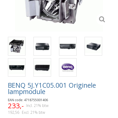
BENQ 5J.Y1C05.001 Originele
lampmodule
EAN code: 4718755001406
233,-
Incl. 21% btw
192,56
Excl. 21% btw