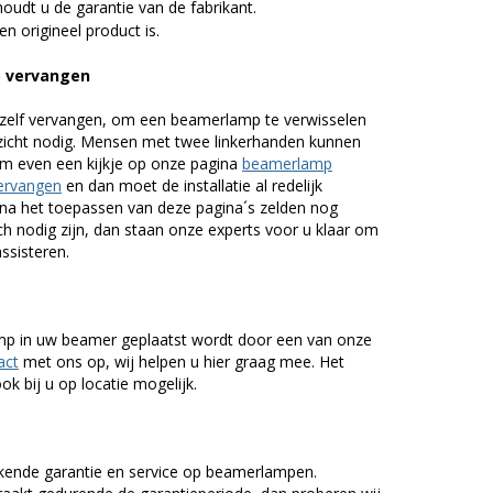
udt u de garantie van de fabrikant.
n origineel product is.
p vervangen
zelf vervangen, om een beamerlamp te verwisselen
nzicht nodig. Mensen met twee linkerhanden kunnen
em even een kijkje op onze pagina
beamerlamp
ervangen
en dan moet de installatie al redelijk
n na het toepassen van deze pagina´s zelden nog
h nodig zijn, dan staan onze experts voor u klaar om
assisteren.
lamp in uw beamer geplaatst wordt door een van onze
act
met ons op, wij helpen u hier graag mee. Het
k bij u op locatie mogelijk.
kende garantie en service op beamerlampen.