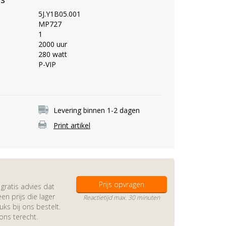
5J.Y1B05.001
MP727
1
2000 uur
280 watt
P-VIP
Levering binnen 1-2 dagen
Print artikel
Prijs opvragen
gratis advies dat
en prijs die lager
Reactietijd max. 30 minuten
s bij ons bestelt.
 ons terecht.