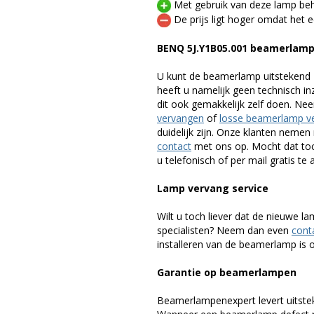
Met gebruik van deze lamp beho
De prijs ligt hoger omdat het ee
BENQ 5J.Y1B05.001 beamerlam
U kunt de beamerlamp uitstekend 
heeft u namelijk geen technisch i
dit ook gemakkelijk zelf doen. Ne
vervangen
of
losse beamerlamp v
duidelijk zijn. Onze klanten neme
contact
met ons op. Mocht dat toc
u telefonisch of per mail gratis te 
Lamp vervang service
Wilt u toch liever dat de nieuwe 
specialisten? Neem dan even
cont
installeren van de beamerlamp is oo
Garantie op beamerlampen
Beamerlampenexpert levert uitste