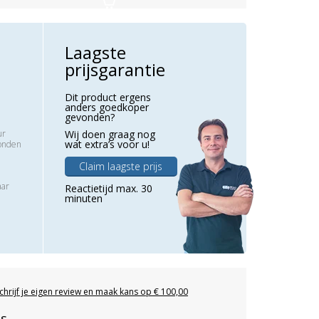
Laagste
prijsgarantie
Dit product ergens
anders goedkoper
gevonden?
ur
Wij doen graag nog
wat extra’s voor u!
zonden
Claim laagste prijs
aar
Reactietijd max. 30
minuten
chrijf je eigen review en maak kans op € 100,00
es