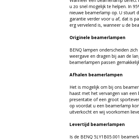
Wanneer een beamerlamp defect ra
u zo snel mogelijk te helpen. In 9
nieuwe beamerlamp op. U stuurt d
garantie verder voor u af, dat is p
erg vervelend is, wanneer u de be
Originele beamerlampen
BENQ lampen onderscheiden zich d
weergave en dragen bij aan de la
beamerlampen passen gemakkelijk 
Afhalen beamerlampen
Het is mogelijk om bij ons beamer
haast met het vervangen van een 
presentatie of een groot sporteve
op voordat u een beamerlamp komt 
uitverkocht en wij voorkomen liever
Levertijd beamerlampen
Is de BENQ 5J.Y1B05.001 beamerla