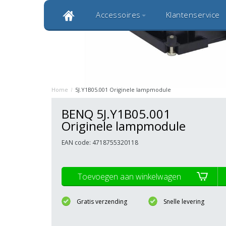
Accessoires
Klantenservice
Klantbeoordeling 9,0
Bekijk alle 1000+ review
Originele kwaliteitsproducten
20 
Home
/
5J.Y1B05.001 Originele lampmodule
BENQ 5J.Y1B05.001
Originele lampmodule
EAN code: 4718755320118
Toevoegen aan winkelwagen
Gratis verzending
Snelle levering