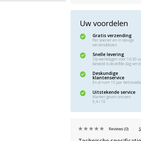
Uw voordelen
Gratis verzending
Per koerier en in stevige
verzenddozen
Snelle levering
Op werkdagen voor 16:30 u
besteld is dezelfde dag ver
Deskundige
klantenservice
En al ruim 15 jaar betrouwb
Uitstekende service
Klanten geven ons een
9,4 / 10
Reviews (0)
S
|
Technische specificati