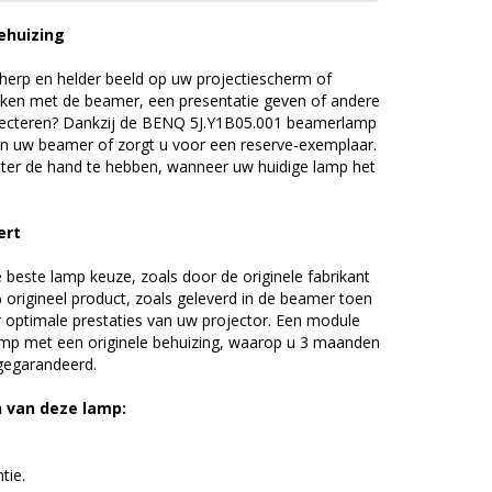
ehuizing
erp en helder beeld op uw projectiescherm of
ijken met de beamer, een presentatie geven of andere
jecteren? Dankzij de BENQ 5J.Y1B05.001 beamerlamp
an uw beamer of zorgt u voor een reserve-exemplaar.
chter de hand te hebben, wanneer uw huidige lamp het
ert
beste lamp keuze, zoals door de originele fabrikant
origineel product, zoals geleverd in de beamer toen
r optimale prestaties van uw projector. Een module
amp met een originele behuizing, waarop u 3 maanden
 gegarandeerd.
n van deze lamp:
tie.