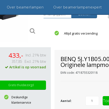
Over beamerlampen
Over beamerlampenexpert
Zoeken
s
jaar betrouwbaar en ervaren
Altijd gratis verzending
433,-
Incl. 21% btw
BENQ 5J.Y1B05.0
357,85
Excl. 21% btw
Originele lampmo
Artikel is op voorraad
EAN code: 4718755320118
Gratis thuisbezorgd
Deskundige
Toe
Aantal:
klantenservice