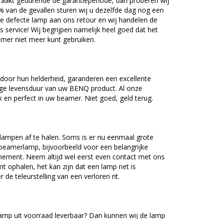
akt gedurende de garantieperiode, dan proberen wij
5% van de gevallen sturen wij u dezelfde dag nog een
e defecte lamp aan ons retour en wij handelen de
as service! Wij begrijpen namelijk heel goed dat het
amer niet meer kunt gebruiken.
oor hun helderheid, garanderen een excellente
nge levensduur van uw BENQ product. Al onze
en perfect in uw beamer. Niet goed, geld terug.
lampen af te halen. Soms is er nu eenmaal grote
beamerlamp, bijvoorbeeld voor een belangrijke
nement. Neem altijd wel eerst even contact met ons
ophalen, het kan zijn dat een lamp net is
 de teleurstelling van een verloren rit.
mp uit voorraad leverbaar? Dan kunnen wij de lamp