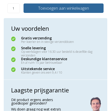
Toevoegen aan winkelwagen
Uw voordelen
Gratis verzending
Per koerier en in stevige verzenddozen
Snelle levering
Op werkdagen voor 16:30 uur besteld is dezelfde dag
verzonden
Deskundige klantenservice
En al ruim 15 jaar betrouwbaar
Uitstekende service
Klanten geven ons een 9,4 / 10
Laagste prijsgarantie
Dit product ergens anders
goedkoper gevonden?
Wij doen graag nog wat extra’s