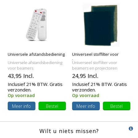
Universele afstandsbediening
Universeel stoffilter voor
beamers
Universele afstandsbediening
Universeel stoffilter voor
voor beamers
beamers en projectoren
43,95 Incl.
24,95 Incl.
Inclusief 21% BTW. Gratis
Inclusief 21% BTW. Gratis
verzonden.
verzonden.
Op voorraad
Op voorraad
Meer info
Bestel
Meer info
Bestel
Wilt u niets missen?