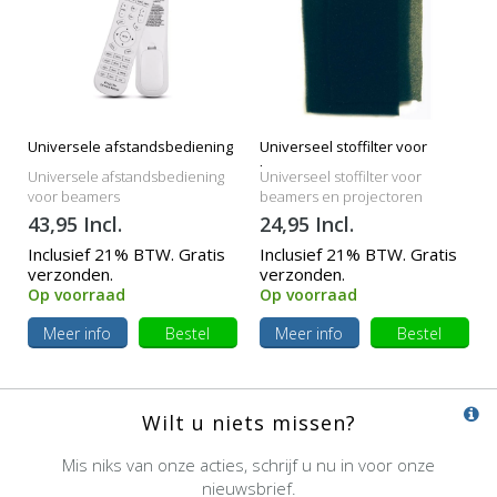
Universele afstandsbediening
Universeel stoffilter voor
beamers
Universele afstandsbediening
Universeel stoffilter voor
voor beamers
beamers en projectoren
43,95 Incl.
24,95 Incl.
Inclusief 21% BTW. Gratis
Inclusief 21% BTW. Gratis
verzonden.
verzonden.
Op voorraad
Op voorraad
Meer info
Bestel
Meer info
Bestel
Wilt u niets missen?
Mis niks van onze acties, schrijf u nu in voor onze
nieuwsbrief.