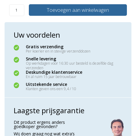
Toevoegen aan winkelwagen
Uw voordelen
Gratis verzending
Per koerier en in stevige verzenddozen
Snelle levering
Op werkdagen voor 16:30 uur besteld is dezelfde dag
verzonden
Deskundige klantenservice
En al ruim 15 jaar betrouwbaar
Uitstekende service
Klanten geven ons een 9,4 / 10
Laagste prijsgarantie
Dit product ergens anders
goedkoper gevonden?
Wij doen graag nog wat extra’s