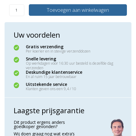
Toevoegen aan winkelwagen
Uw voordelen
Gratis verzending
Per koerier en in stevige verzenddozen
Snelle levering
Op werkdagen voor 16:30 uur besteld is dezelfde dag
verzonden
Deskundige klantenservice
En al ruim 15 jaar betrouwbaar
Uitstekende service
Klanten geven ons een 9,4 / 10
Laagste prijsgarantie
Dit product ergens anders
goedkoper gevonden?
Wij doen graag nog wat extra’s