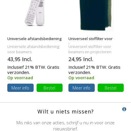
Universele afstandsbediening
Universeel stoffilter voor
beamers
Universele afstandsbediening
Universeel stoffilter voor
voor beamers
beamers en projectoren
43,95 Incl.
24,95 Incl.
Inclusief 21% BTW. Gratis
Inclusief 21% BTW. Gratis
verzonden.
verzonden.
Op voorraad
Op voorraad
Meer info
Bestel
Meer info
Bestel
Wilt u niets missen?
Mis niks van onze acties, schrijf u nu in voor onze
nieuwsbrief.