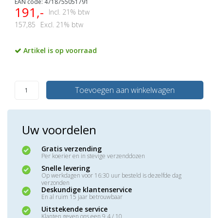
EAN code: 4718755051791
191,-
Incl. 21% btw
157,85
Excl. 21% btw
Artikel is op voorraad
Toevoegen aan winkelwagen
Uw voordelen
Gratis verzending
Per koerier en in stevige verzenddozen
Snelle levering
Op werkdagen voor 16:30 uur besteld is dezelfde dag
verzonden
Deskundige klantenservice
En al ruim 15 jaar betrouwbaar
Uitstekende service
Klanten geven ons een 9,4 / 10