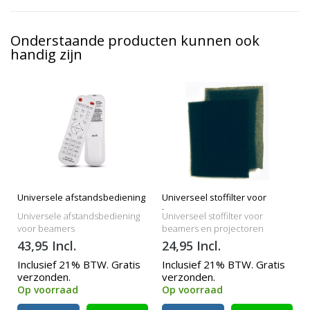
Onderstaande producten kunnen ook
handig zijn
Universele afstandsbediening
Universeel stoffilter voor
beamers
Universele afstandsbediening
Universeel stoffilter voor
voor beamers
beamers en projectoren
43,95 Incl.
24,95 Incl.
Inclusief 21% BTW. Gratis
Inclusief 21% BTW. Gratis
verzonden.
verzonden.
Op voorraad
Op voorraad