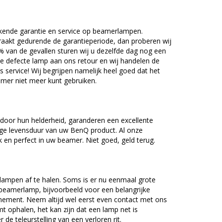
kende garantie en service op beamerlampen.
akt gedurende de garantieperiode, dan proberen wij
5% van de gevallen sturen wij u dezelfde dag nog een
e defecte lamp aan ons retour en wij handelen de
as service! Wij begrijpen namelijk heel goed dat het
amer niet meer kunt gebruiken.
oor hun helderheid, garanderen een excellente
nge levensduur van uw BenQ product. Al onze
en perfect in uw beamer. Niet goed, geld terug.
lampen af te halen. Soms is er nu eenmaal grote
beamerlamp, bijvoorbeeld voor een belangrijke
nement. Neem altijd wel eerst even contact met ons
ophalen, het kan zijn dat een lamp net is
 de teleurstelling van een verloren rit.