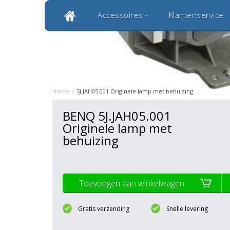
Accessoires
Klantenservice
Klantbeoordeling 9,0
Bekijk alle 1000+ review
Originele kwaliteitsproducten
20 
Home
/
5J.JAH05.001 Originele lamp met behuizing
BENQ 5J.JAH05.001
Originele lamp met
behuizing
Toevoegen aan winkelwagen
Gratis verzending
Snelle levering