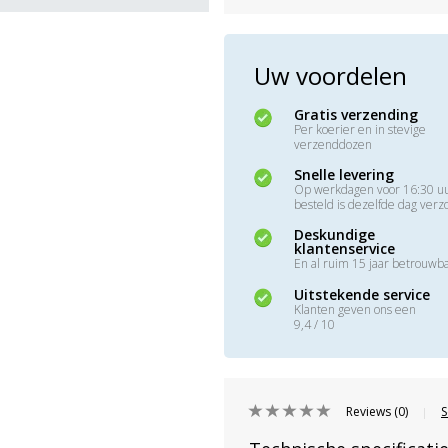
Uw voordelen
Gratis verzending
Per koerier en in stevige
verzenddozen
Snelle levering
Op werkdagen voor 16:30 u
besteld is dezelfde dag ver
Deskundige
klantenservice
En al ruim 15 jaar betrouwb
Uitstekende service
Klanten geven ons een
9,4 / 10
Reviews (0)
S
|