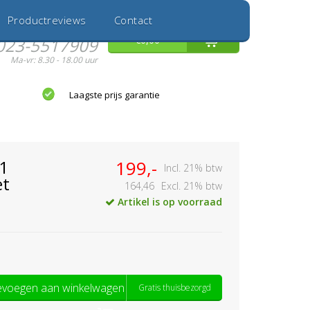
Inloggen
Nieuwe Klant
Productreviews
Contact
Hulp nodig?
0
€0,00
023-5517909
Ma-vr: 8.30 - 18.00 uur
Laagste prijs garantie
1
199,-
Incl. 21% btw
et
164,46
Excl. 21% btw
Artikel is op voorraad
voegen aan winkelwagen
Gratis thuisbezorgd