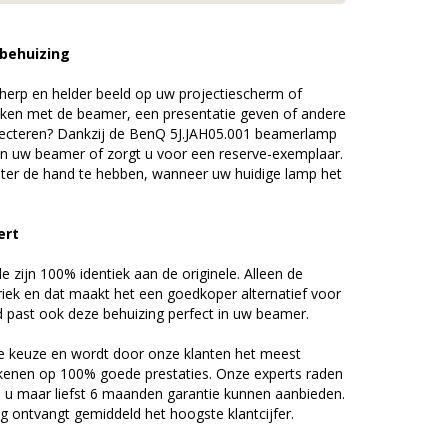
 behuizing
erp en helder beeld op uw projectiescherm of
ijken met de beamer, een presentatie geven of andere
jecteren? Dankzij de BenQ 5J.JAH05.001 beamerlamp
an uw beamer of zorgt u voor een reserve-exemplaar.
chter de hand te hebben, wanneer uw huidige lamp het
pert
zijn 100% identiek aan de originele. Alleen de
riek en dat maakt het een goedkoper alternatief voor
d past ook deze behuizing perfect in uw beamer.
 keuze en wordt door onze klanten het meest
kenen op 100% goede prestaties. Onze experts raden
u maar liefst 6 maanden garantie kunnen aanbieden.
 ontvangt gemiddeld het hoogste klantcijfer.