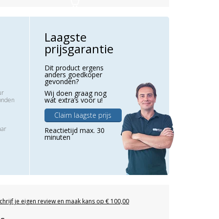
Laagste
prijsgarantie
Dit product ergens
anders goedkoper
gevonden?
ur
Wij doen graag nog
wat extra’s voor u!
zonden
Claim laagste prijs
aar
Reactietijd max. 30
minuten
chrijf je eigen review en maak kans op € 100,00