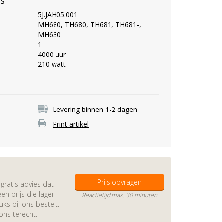
es
5J.JAH05.001
MH680, TH680, TH681, TH681-,
MH630
1
4000 uur
210 watt
Levering binnen 1-2 dagen
Print artikel
Prijs opvragen
gratis advies dat
en prijs die lager
Reactietijd max. 30 minuten
s bij ons bestelt.
 ons terecht.