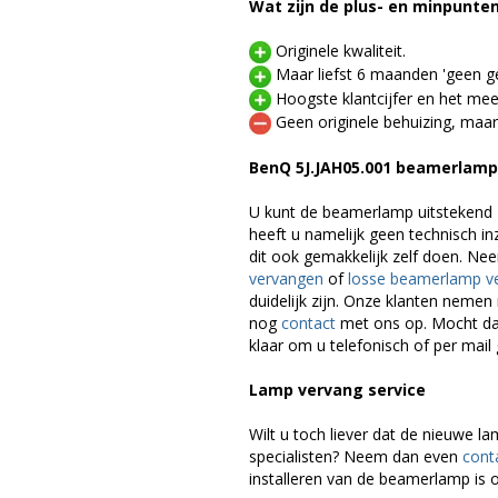
Wat zijn de plus- en minpunte
Originele kwaliteit.
Maar liefst 6 maanden 'geen ge
Hoogste klantcijfer en het mee
Geen originele behuizing, maar
BenQ 5J.JAH05.001 beamerlam
U kunt de beamerlamp uitstekend 
heeft u namelijk geen technisch i
dit ook gemakkelijk zelf doen. Ne
vervangen
of
losse beamerlamp v
duidelijk zijn. Onze klanten neme
nog
contact
met ons op. Mocht dat
klaar om u telefonisch of per mail 
Lamp vervang service
Wilt u toch liever dat de nieuwe 
specialisten? Neem dan even
cont
installeren van de beamerlamp is o