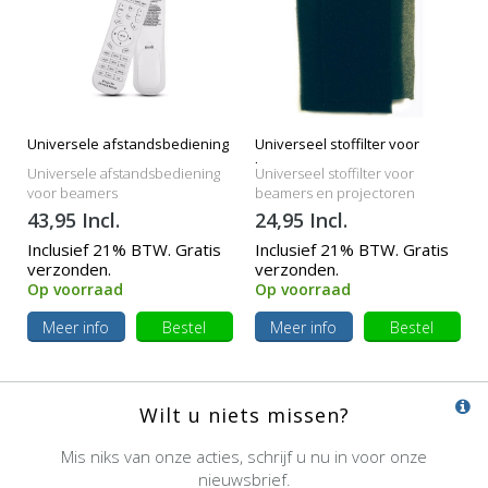
Universele afstandsbediening
Universeel stoffilter voor
beamers
Universele afstandsbediening
Universeel stoffilter voor
voor beamers
beamers en projectoren
43,95 Incl.
24,95 Incl.
Inclusief 21% BTW. Gratis
Inclusief 21% BTW. Gratis
verzonden.
verzonden.
Op voorraad
Op voorraad
Meer info
Bestel
Meer info
Bestel
Wilt u niets missen?
Mis niks van onze acties, schrijf u nu in voor onze
nieuwsbrief.