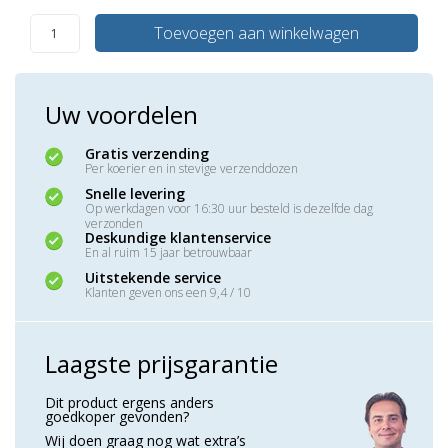
Toevoegen aan winkelwagen
Uw voordelen
Gratis verzending
Per koerier en in stevige verzenddozen
Snelle levering
Op werkdagen voor 16:30 uur besteld is dezelfde dag
verzonden
Deskundige klantenservice
En al ruim 15 jaar betrouwbaar
Uitstekende service
Klanten geven ons een 9,4 / 10
Laagste prijsgarantie
Dit product ergens anders
goedkoper gevonden?
Wij doen graag nog wat extra’s