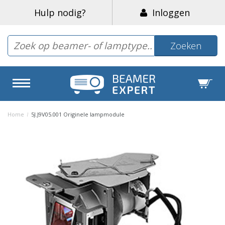
Hulp nodig?
Inloggen
Zoeken
Home
/
5J.J9V05.001 Originele lampmodule