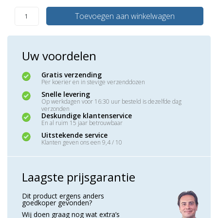
Toevoegen aan winkelwagen
Uw voordelen
Gratis verzending
Per koerier en in stevige verzenddozen
Snelle levering
Op werkdagen voor 16:30 uur besteld is dezelfde dag
verzonden
Deskundige klantenservice
En al ruim 15 jaar betrouwbaar
Uitstekende service
Klanten geven ons een 9,4 / 10
Laagste prijsgarantie
Dit product ergens anders
goedkoper gevonden?
Wij doen graag nog wat extra’s