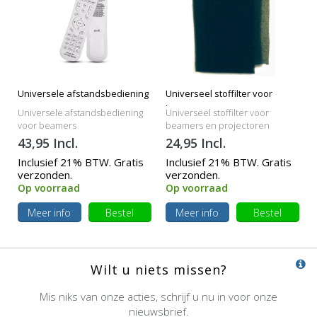
Universele afstandsbediening
Universeel stoffilter voor
beamers
Universele afstandsbediening
Universeel stoffilter voor
voor beamers
beamers en projectoren
43,95 Incl.
24,95 Incl.
Inclusief 21% BTW. Gratis
Inclusief 21% BTW. Gratis
verzonden.
verzonden.
Op voorraad
Op voorraad
Meer info
Bestel
Meer info
Bestel
Wilt u niets missen?
Mis niks van onze acties, schrijf u nu in voor onze
nieuwsbrief.