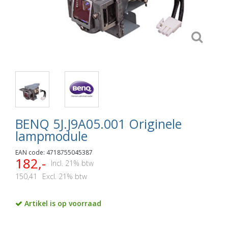
BENQ 5J.J9A05.001 Originele
lampmodule
EAN code: 4718755045387
182,-
Incl. 21% btw
150,41
Excl. 21% btw
Artikel is op voorraad