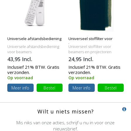
Universele afstandsbediening
Universeel stoffilter voor
beamers
Universele afstandsbediening
Universeel stoffilter voor
voor beamers
beamers en projectoren
43,95 Incl.
24,95 Incl.
Inclusief 21% BTW. Gratis
Inclusief 21% BTW. Gratis
verzonden.
verzonden.
Op voorraad
Op voorraad
Meer info
Bestel
Meer info
Bestel
Wilt u niets missen?
Mis niks van onze acties, schrijf u nu in voor onze
nieuwsbrief.