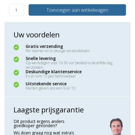
Toevoegen aan winkelwagen
Uw voordelen
Gratis verzending
Per koerier en in stevige verzenddozen
Snelle levering
Op werkdagen voor 16:30 uur besteld is dezelfde dag
verzonden
Deskundige klantenservice
En al ruim 15 jaar betrouwbaar
Uitstekende service
Klanten geven ons een 9,4 / 10
Laagste prijsgarantie
Dit product ergens anders
goedkoper gevonden?
Wij doen graag nog wat extra’s