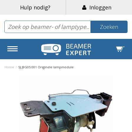
Hulp nodig?
Inloggen
Zoeken
Home
/
5J.J8G05.001 Originele lampmodule