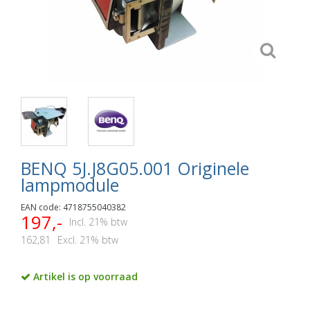
BENQ 5J.J8G05.001 Originele
lampmodule
EAN code: 4718755040382
197,-
Incl. 21% btw
162,81
Excl. 21% btw
Artikel is op voorraad