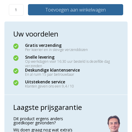
Toevoegen aan winkelwagen
Uw voordelen
Gratis verzending
Per koerier en in stevige verzenddozen
Snelle levering
Op werkdagen voor 16:30 uur besteld is dezelfde dag
verzonden
Deskundige klantenservice
En al ruim 15 jaar betrouwbaar
Uitstekende service
Klanten geven ons een 9,4 / 10
Laagste prijsgarantie
Dit product ergens anders
goedkoper gevonden?
Wij doen graag nog wat extra’s