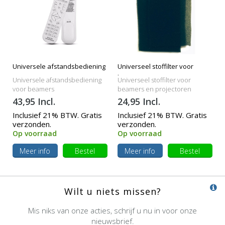
Universele afstandsbediening
Universeel stoffilter voor
beamers
Universele afstandsbediening
Universeel stoffilter voor
voor beamers
beamers en projectoren
43,95 Incl.
24,95 Incl.
Inclusief 21% BTW. Gratis
Inclusief 21% BTW. Gratis
verzonden.
verzonden.
Op voorraad
Op voorraad
Meer info
Bestel
Meer info
Bestel
Wilt u niets missen?
Mis niks van onze acties, schrijf u nu in voor onze
nieuwsbrief.