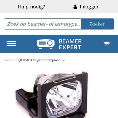
Hulp nodig?
Inloggen
Zoeken
Home
/
5J.J8805.001 Originele lampmodule