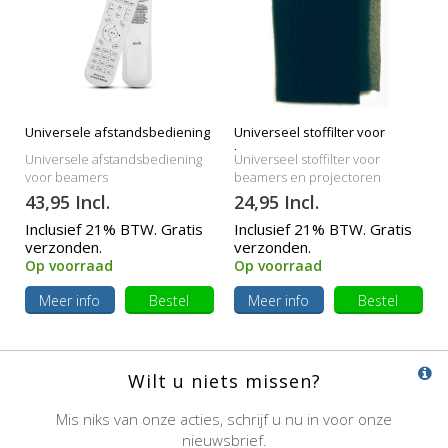
Universele afstandsbediening
Universeel stoffilter voor
beamers
Universele afstandsbediening
Universeel stoffilter voor
voor beamers
beamers en projectoren
43,95 Incl.
24,95 Incl.
Inclusief 21% BTW. Gratis
Inclusief 21% BTW. Gratis
verzonden.
verzonden.
Op voorraad
Op voorraad
Meer info
Bestel
Meer info
Bestel
Wilt u niets missen?
Mis niks van onze acties, schrijf u nu in voor onze
nieuwsbrief.