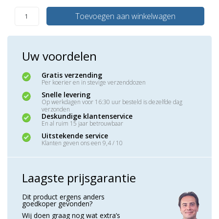
Toevoegen aan winkelwagen
Uw voordelen
Gratis verzending
Per koerier en in stevige verzenddozen
Snelle levering
Op werkdagen voor 16:30 uur besteld is dezelfde dag
verzonden
Deskundige klantenservice
En al ruim 15 jaar betrouwbaar
Uitstekende service
Klanten geven ons een 9,4 / 10
Laagste prijsgarantie
Dit product ergens anders
goedkoper gevonden?
Wij doen graag nog wat extra’s