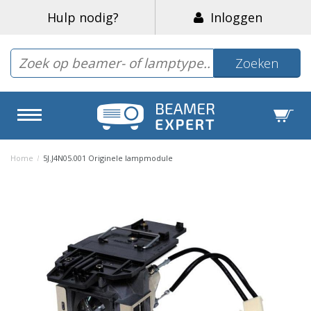
Hulp nodig?
Inloggen
Zoeken
Home
/
5J.J4N05.001 Originele lampmodule