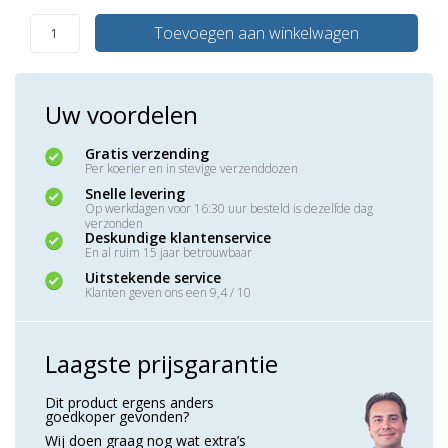
Toevoegen aan winkelwagen
Uw voordelen
Gratis verzending
Per koerier en in stevige verzenddozen
Snelle levering
Op werkdagen voor 16:30 uur besteld is dezelfde dag
verzonden
Deskundige klantenservice
En al ruim 15 jaar betrouwbaar
Uitstekende service
Klanten geven ons een 9,4 / 10
Laagste prijsgarantie
Dit product ergens anders
goedkoper gevonden?
Wij doen graag nog wat extra’s