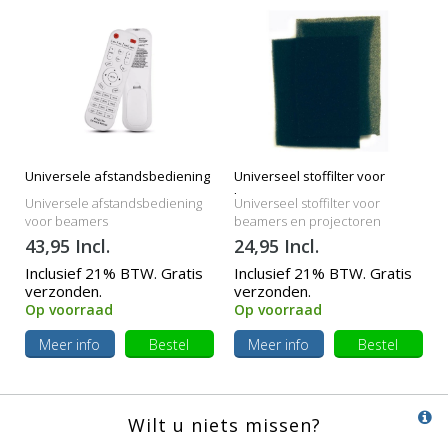
Universele afstandsbediening
Universeel stoffilter voor
beamers
Universele afstandsbediening
Universeel stoffilter voor
voor beamers
beamers en projectoren
43,95 Incl.
24,95 Incl.
Inclusief 21% BTW. Gratis
Inclusief 21% BTW. Gratis
verzonden.
verzonden.
Op voorraad
Op voorraad
Meer info
Bestel
Meer info
Bestel
Wilt u niets missen?