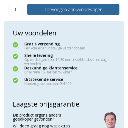
Toevoegen aan winkelwagen
Uw voordelen
Gratis verzending
Per koerier en in stevige verzenddozen
Snelle levering
Op werkdagen voor 16:30 uur besteld is dezelfde dag
verzonden
Deskundige klantenservice
En al ruim 15 jaar betrouwbaar
Uitstekende service
Klanten geven ons een 9,4 / 10
Laagste prijsgarantie
Dit product ergens anders
goedkoper gevonden?
Wij doen graag nog wat extra’s