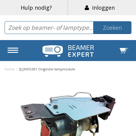
Hulp nodig?
Inloggen
Zoeken
Home
/
5J.J3V05.001 Originele lampmodule