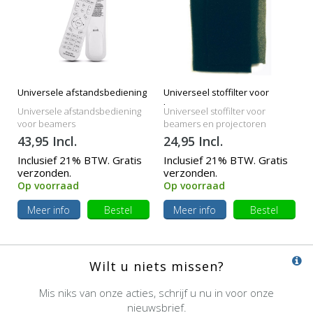
Universele afstandsbediening
Universeel stoffilter voor
beamers
Universele afstandsbediening
Universeel stoffilter voor
voor beamers
beamers en projectoren
43,95 Incl.
24,95 Incl.
Inclusief 21% BTW. Gratis
Inclusief 21% BTW. Gratis
verzonden.
verzonden.
Op voorraad
Op voorraad
Meer info
Bestel
Meer info
Bestel
Wilt u niets missen?
Mis niks van onze acties, schrijf u nu in voor onze
nieuwsbrief.