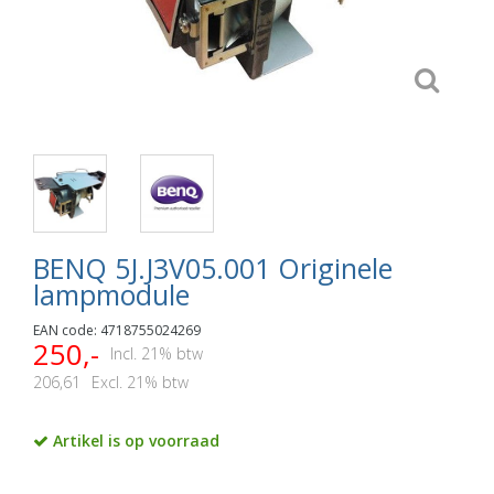
BENQ 5J.J3V05.001 Originele
lampmodule
EAN code: 4718755024269
250,-
Incl. 21% btw
206,61
Excl. 21% btw
Artikel is op voorraad