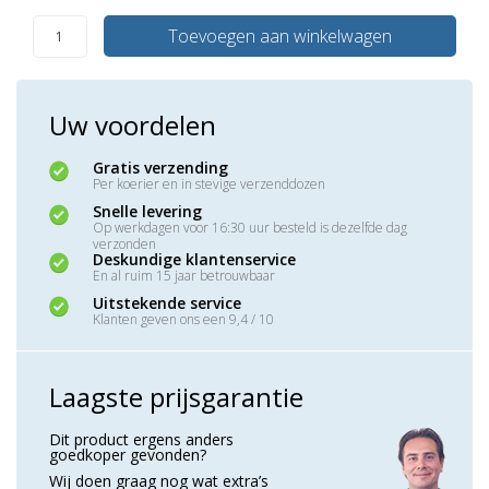
Toevoegen aan winkelwagen
Uw voordelen
Gratis verzending
Per koerier en in stevige verzenddozen
Snelle levering
Op werkdagen voor 16:30 uur besteld is dezelfde dag
verzonden
Deskundige klantenservice
En al ruim 15 jaar betrouwbaar
Uitstekende service
Klanten geven ons een 9,4 / 10
Laagste prijsgarantie
Dit product ergens anders
goedkoper gevonden?
Wij doen graag nog wat extra’s