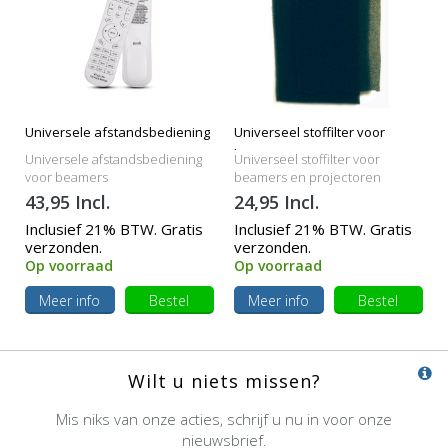
Universele afstandsbediening
Universeel stoffilter voor
beamers
Universele afstandsbediening
Universeel stoffilter voor
voor beamers
beamers en projectoren
43,95 Incl.
24,95 Incl.
Inclusief 21% BTW. Gratis
Inclusief 21% BTW. Gratis
verzonden.
verzonden.
Op voorraad
Op voorraad
Meer info
Bestel
Meer info
Bestel
Wilt u niets missen?
Mis niks van onze acties, schrijf u nu in voor onze
nieuwsbrief.