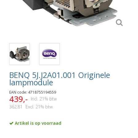
BENQ 5J.J2A01.001 Originele
lampmodule
EAN code: 4718755194559
439,-
Incl. 21% btw
362,81
Excl. 21% btw
Artikel is op voorraad