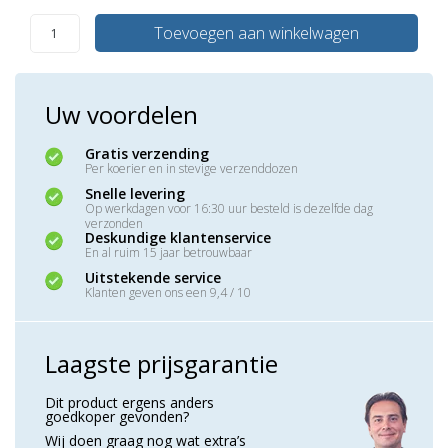
Toevoegen aan winkelwagen
Uw voordelen
Gratis verzending
Per koerier en in stevige verzenddozen
Snelle levering
Op werkdagen voor 16:30 uur besteld is dezelfde dag
verzonden
Deskundige klantenservice
En al ruim 15 jaar betrouwbaar
Uitstekende service
Klanten geven ons een 9,4 / 10
Laagste prijsgarantie
Dit product ergens anders
goedkoper gevonden?
Wij doen graag nog wat extra’s