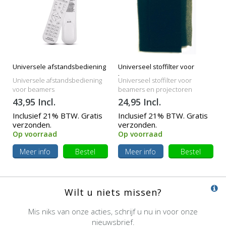
Universele afstandsbediening
Universeel stoffilter voor
beamers
Universele afstandsbediening
Universeel stoffilter voor
voor beamers
beamers en projectoren
43,95 Incl.
24,95 Incl.
Inclusief 21% BTW. Gratis
Inclusief 21% BTW. Gratis
verzonden.
verzonden.
Op voorraad
Op voorraad
Meer info
Bestel
Meer info
Bestel
Wilt u niets missen?
Mis niks van onze acties, schrijf u nu in voor onze
nieuwsbrief.