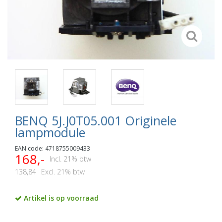
BENQ 5J.J0T05.001 Originele
lampmodule
EAN code: 4718755009433
168,-
Incl. 21% btw
138,84
Excl. 21% btw
Artikel is op voorraad