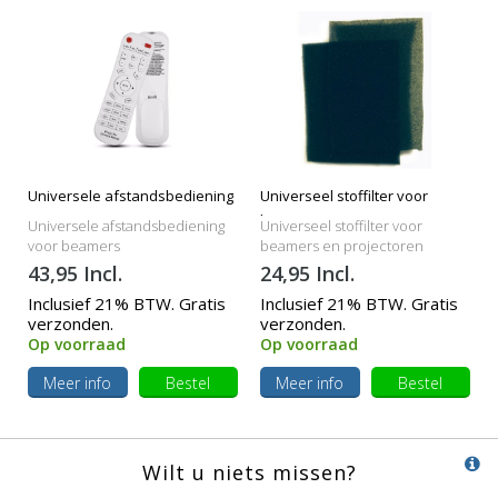
Universele afstandsbediening
Universeel stoffilter voor
beamers
Universele afstandsbediening
Universeel stoffilter voor
voor beamers
beamers en projectoren
43,95 Incl.
24,95 Incl.
Inclusief 21% BTW. Gratis
Inclusief 21% BTW. Gratis
verzonden.
verzonden.
Op voorraad
Op voorraad
Meer info
Bestel
Meer info
Bestel
Wilt u niets missen?