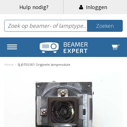
Hulp nodig?
Inloggen
Zoeken
Home
/
5J.J0T05.001 Originele lampmodule