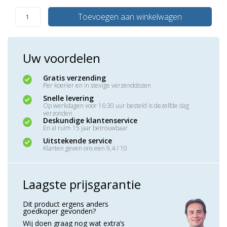
Toevoegen aan winkelwagen
Uw voordelen
Gratis verzending
Per koerier en in stevige verzenddozen
Snelle levering
Op werkdagen voor 16:30 uur besteld is dezelfde dag
verzonden
Deskundige klantenservice
En al ruim 15 jaar betrouwbaar
Uitstekende service
Klanten geven ons een 9,4 / 10
Laagste prijsgarantie
Dit product ergens anders
goedkoper gevonden?
Wij doen graag nog wat extra’s